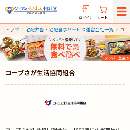
ログイン
カート
トップ
宅配弁当・宅配食事サービス運営会社一覧
コー
コープさが生活協同組合
コープさが生活協同組合は、1991年に佐賀市民生