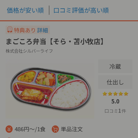
価格が安い順
口コミ評価が高い順
特典あり
詳細
まごころ弁当【そら・苫小牧店】
株式会社シルバーライフ
冷蔵
仕出し
5.0
1
口コミ
件
486円～/1食
単品注文