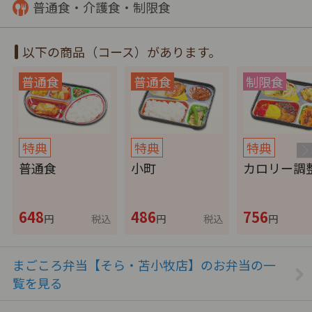
普通食・介護食・制限食
以下の商品（コース）があります。
特典
特典
特典
普通食
小町
カロリー調
648
486
756
円
税込
円
税込
円
まごころ弁当【そら・苫小牧店】のお弁当の一
覧を見る