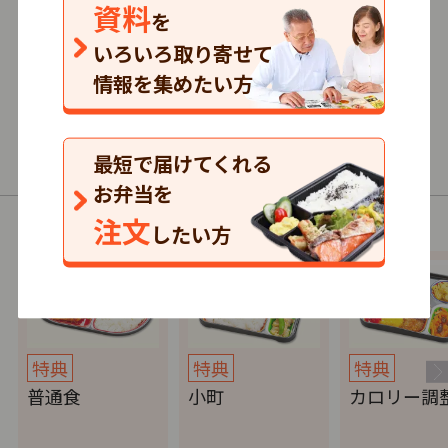
資料
を
0.0
いろいろ取り寄せて
0
口コミ
件
情報を集めたい方
410円～/1食
単品注文
最短で届けてくれる
普通食・介護食・制限食
お弁当を
注文
以下の商品（コース）があります。
したい方
特典
特典
特典
普通食
小町
カロリー調