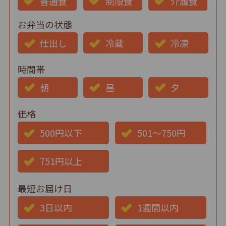
普通食
制限食
介護食
お弁当の状態
仕出し
冷蔵
冷凍
時間帯
朝
昼
夕
価格
500円以下
501～750円
751円以上
最短お届け日
3日以内
1週間以内