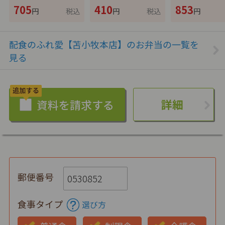
705
410
853
円
税込
円
税込
円
配食のふれ愛【苫小牧本店】のお弁当の一覧を
見る
詳細
郵便番号
食事タイプ
選び方