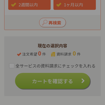
2週間以内
1ヶ月以内
現在の選択内容
0
0
注文希望
件
資料請求
件
カートを確認する