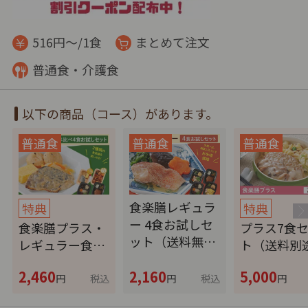
516円～/1食
まとめて注文
普通食・介護食
以下の商品（コース）があります。
食楽膳レギュラ
特典
特典
ー 4食お試しセ
食楽膳プラス・
プラス7食
ット（送料無…
レギュラー食…
ト（送料別
2,460
2,160
5,000
円
税込
円
税込
円