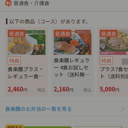
普通食・介護食
以下の商品（コース）があります。
食楽膳レギュラ
特典
特典
ー 4食お試しセ
食楽膳プラス・
プラス7食
ット（送料無…
レギュラー食…
ト（送料別
2,460
2,160
5,000
円
税込
円
税込
円
食楽膳のお弁当の一覧を見る