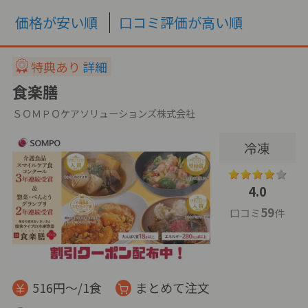
価格が安い順
口コミ評価が高い順
特典あり
詳細
食楽膳
ＳＯＭＰＯケアソリューションズ株式会社
冷凍
4.0
59
口コミ
件
516円～/1食
まとめて注文