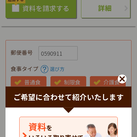
詳細
郵便番号
食事タイプ
選び方
普通食
制限食
介護食
ご希望に合わせて紹介いたします
お弁当の状態
仕出し
冷蔵
冷凍
時間帯
資料
を
朝
昼
夕