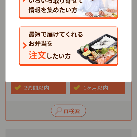
いろいろ取り寄せて
情報を集めたい方
価格
500円以下
501～750円
最短で届けてくれる
751円以上
お弁当を
注文
したい方
最短お届け日
3日以内
1週間以内
2週間以内
1ヶ月以内