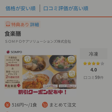
価格が安い順
口コミ評価が高い順
特典あり
詳細
食楽膳
ＳＯＭＰＯケアソリューションズ株式会社
冷凍
4.0
59
口コミ
件
516円～/1食
まとめて注文