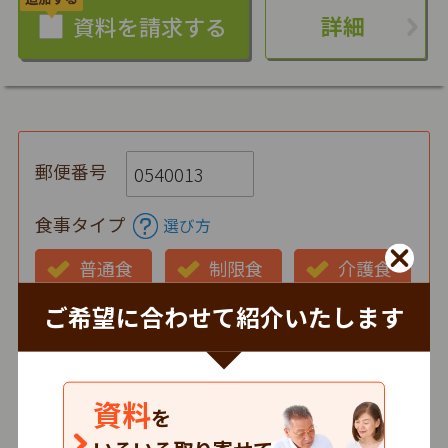
詳細
郵便番号
食事タイプ
選び方
普通食
制限食
介護食
ご希望に合わせて紹介いたします
お弁当の状態
仕出し
冷蔵
冷凍
時間帯
資料
を
朝
昼
夕