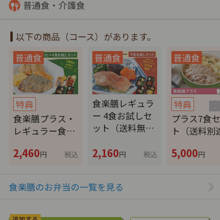
普通食・介護食
以下の商品（コース）があります。
食楽膳レギュラ
特典
特典
ー 4食お試しセ
食楽膳プラス・
プラス7食
ット（送料無…
レギュラー食…
ト（送料別
2,460
2,160
5,000
円
税込
円
税込
円
食楽膳のお弁当の一覧を見る