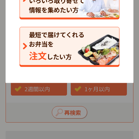
いろいろ取り寄せて
情報を集めたい方
価格
500円以下
501～750円
最短で届けてくれる
751円以上
お弁当を
注文
したい方
最短お届け日
3日以内
1週間以内
2週間以内
1ヶ月以内