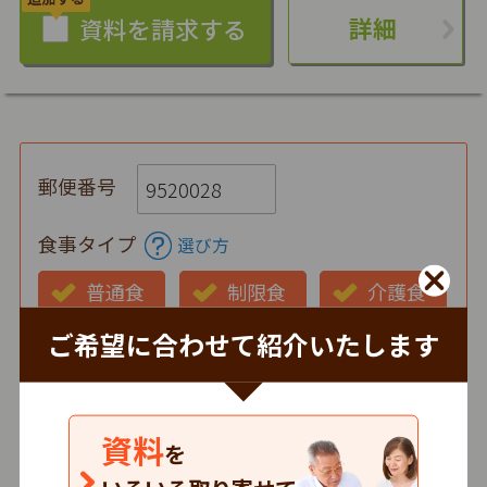
詳細
郵便番号
食事タイプ
選び方
普通食
制限食
介護食
ご希望に合わせて紹介いたします
お弁当の状態
仕出し
冷蔵
冷凍
時間帯
資料
を
朝
昼
夕