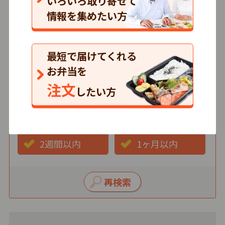
いろいろ取り寄せて
情報を集めたい方
価格
500円以下
501～750円
最短で届けてくれる
751円以上
お弁当を
注文
したい方
最短お届け日
3日以内
1週間以内
2週間以内
1ヶ月以内