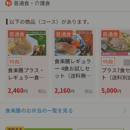
普通食・介護食
以下の商品（コース）があります。
食楽膳レギュラ
特典
特典
ー 4食お試しセ
食楽膳プラス・
プラス7食
ット（送料無…
レギュラー食…
ト（送料別
2,460
2,160
5,000
円
税込
円
税込
円
食楽膳のお弁当の一覧を見る