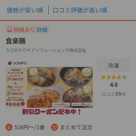
価格が安い順
口コミ評価が高い順
特典あり
詳細
食楽膳
ＳＯＭＰＯケアソリューションズ株式会社
冷凍
4.0
59
口コミ
件
516円～/1食
まとめて注文