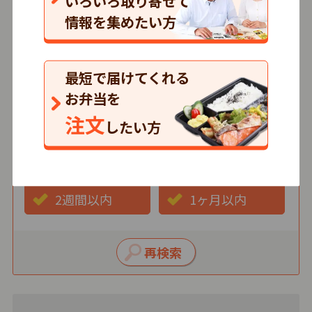
いろいろ取り寄せて
情報を集めたい方
価格
500円以下
501～750円
最短で届けてくれる
751円以上
お弁当を
注文
したい方
最短お届け日
3日以内
1週間以内
2週間以内
1ヶ月以内