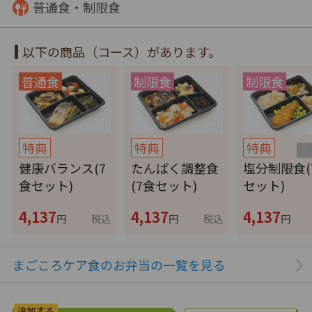
普通食・制限食
以下の商品（コース）があります。
特典
特典
特典
健康バランス(7
たんぱく調整食
塩分制限食(
食セット)
(7食セット)
セット)
4,137
4,137
4,137
円
税込
円
税込
円
まごころケア食のお弁当の一覧を見る