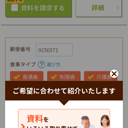
詳細
郵便番号
食事タイプ
選び方
普通食
制限食
介護食
ご希望に合わせて紹介いたします
お弁当の状態
仕出し
冷蔵
冷凍
時間帯
資料
を
朝
昼
夕