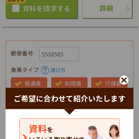
詳細
郵便番号
食事タイプ
選び方
普通食
制限食
介護食
ご希望に合わせて紹介いたします
お弁当の状態
仕出し
冷蔵
冷凍
時間帯
資料
を
朝
昼
夕