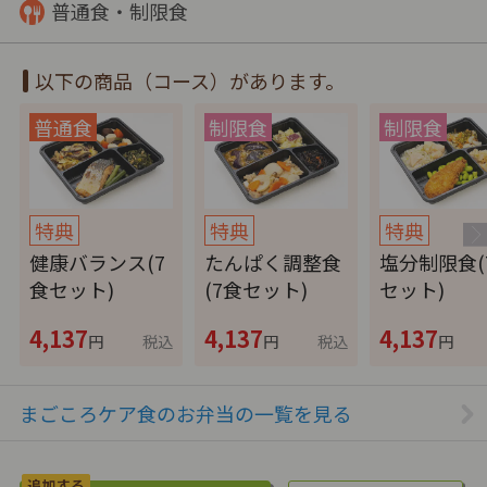
普通食・制限食
以下の商品（コース）があります。
特典
特典
特典
健康バランス(7
たんぱく調整食
塩分制限食(
食セット)
(7食セット)
セット)
4,137
4,137
4,137
円
税込
円
税込
円
まごころケア食のお弁当の一覧を見る