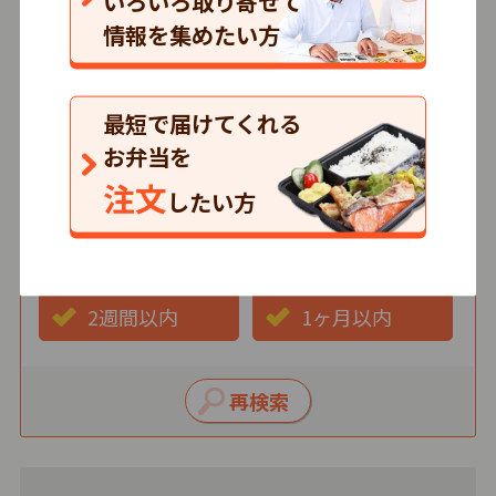
いろいろ取り寄せて
情報を集めたい方
価格
500円以下
501～750円
最短で届けてくれる
751円以上
お弁当を
注文
したい方
最短お届け日
3日以内
1週間以内
2週間以内
1ヶ月以内