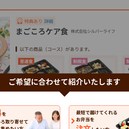
特典あり
詳細
まごころケア食
株式会社シルバーライフ
以下の商品（コース）があります。
ご希望に合わせて紹介いたします
特典
特典
健康バランス(7食…
たんぱく調整食(7…
塩
料
4,137
4,137
4
円
円
最短で届けてくれる
税込
税込
を
お弁当を
いろ取り寄せて
まごころケア食のお弁当の一覧を見る
注文
を集めたい方