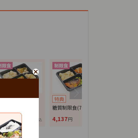
特典
特典
特典
分制限食(7食セ…
糖質制限食(7食セ…
カロリー調整
,137
4,137
4,137
円
円
円
税込
税込