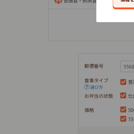
普通食・制限食
郵便番号
食事タイプ
普
選び方
お弁当の状態
仕
価格
5
7