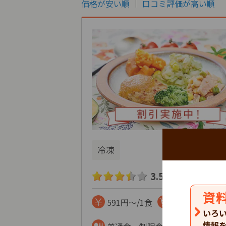
価格が安い順
口コミ評価が高い順
冷凍
3.5
132
口コミ
件
資
591円～/1食
まとめて注文
いろ
情報