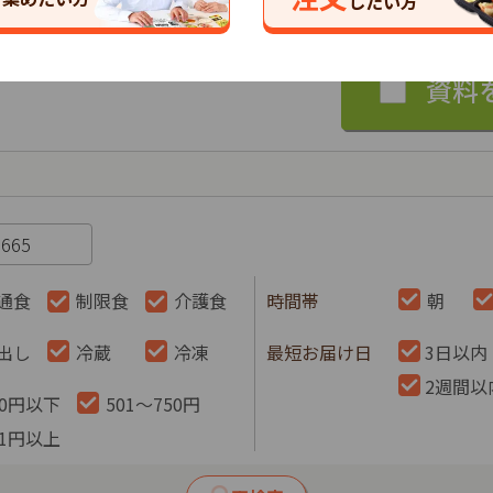
したい方
通食
制限食
介護食
時間帯
朝
出し
冷蔵
冷凍
最短お届け日
3日以内
2週間以
00円以下
501～750円
51円以上