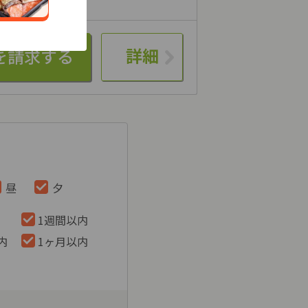
詳細
昼
夕
1週間以内
内
1ヶ月以内