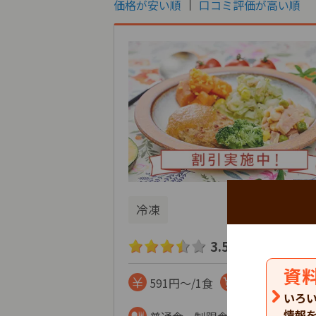
価格が安い順
口コミ評価が高い順
冷凍
3.5
132
口コミ
件
資
591円～/1食
まとめて注文
いろ
情報