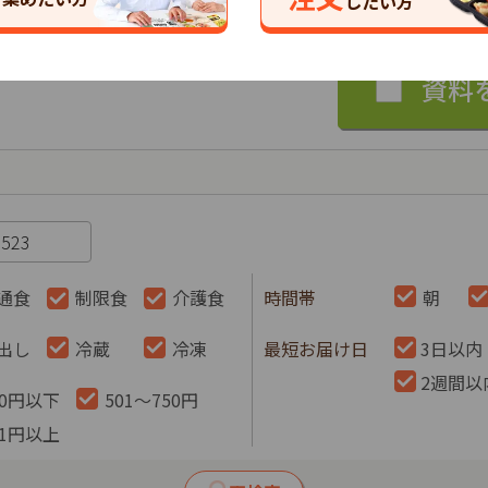
したい方
通食
制限食
介護食
時間帯
朝
出し
冷蔵
冷凍
最短お届け日
3日以内
2週間以
00円以下
501～750円
51円以上