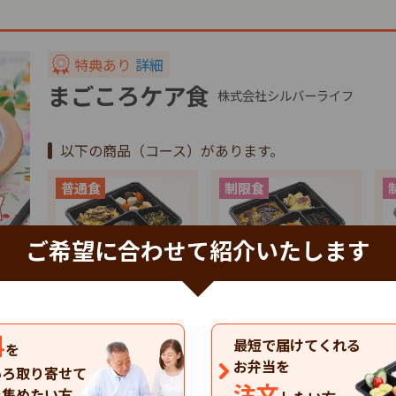
特典あり
詳細
まごころケア食
株式会社シルバーライフ
以下の商品（コース）があります。
ご希望に合わせて紹介いたします
特典
特典
健康バランス(7食…
たんぱく調整食(7…
塩
料
4,137
4,137
4
円
円
最短で届けてくれる
税込
税込
を
お弁当を
いろ取り寄せて
まごころケア食のお弁当の一覧を見る
注文
を集めたい方