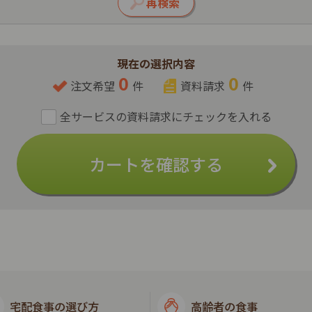
現在の選択内容
0
0
注文希望
件
資料請求
件
カートを確認する
宅配食事の選び方
高齢者の食事