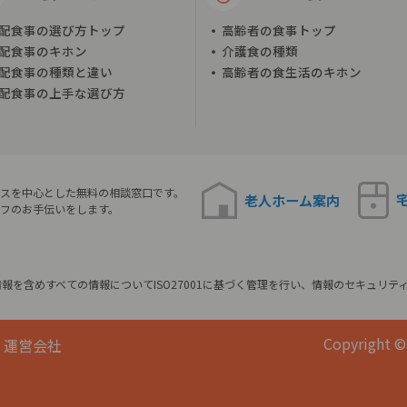
配食事の選び方トップ
高齢者の食事トップ
配食事のキホン
介護食の種類
配食事の種類と違い
高齢者の食生活のキホン
配食事の上手な選び方
スを中心とした無料の相談窓口です。
老人ホーム
案内
フのお手伝いをします。
報を含めすべての情報についてISO27001に基づく管理を行い、情報のセキュリテ
Copyright © 
運営会社