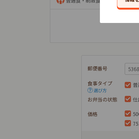
普通食・制限食
郵便番号
食事タイプ
普
選び方
お弁当の状態
仕
価格
5
7