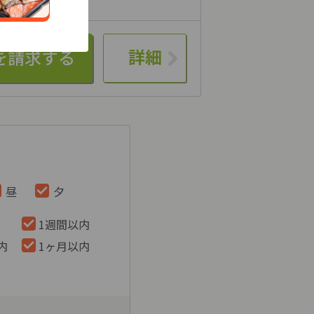
詳細
昼
夕
1週間以内
内
1ヶ月以内