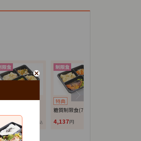
特典
特典
特典
分制限食(7食セ…
糖質制限食(7食セ…
カロリー調整
,137
4,137
4,137
円
円
円
税込
税込