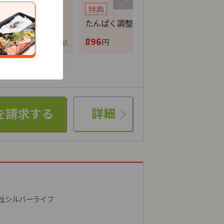
特典
特典
特典
カロリー調整食
たんぱく調整食
ムース食
10
896
724
円
円
円
税込
税込
詳細
社シルバーライフ