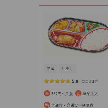
冷蔵
仕出し
5.0
1
口コミ
件
552円～/1食
単品注文
普通食・介護食・制限食