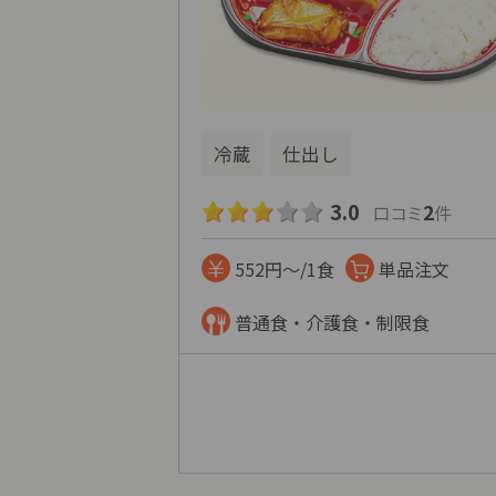
冷蔵
仕出し
3.0
2
口コミ
件
552円～/1食
単品注文
普通食・介護食・制限食