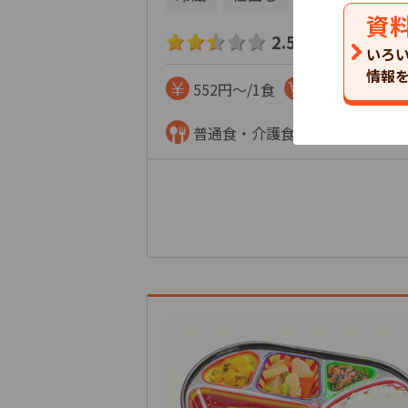
資
2.5
2
口コミ
件
いろ
情報
552円～/1食
単品注文
普通食・介護食・制限食