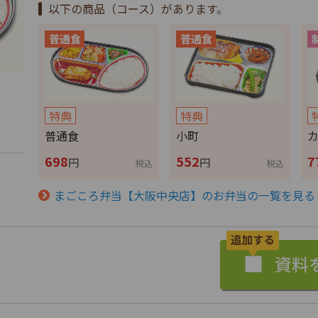
以下の商品（コース）があります。
特典
特典
普通食
小町
698
552
7
円
円
税込
税込
まごころ弁当【大阪中央店】のお弁当の一覧を見る