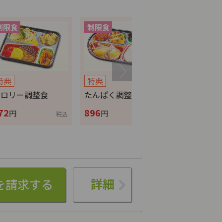
特典
特典
特典
カロリー調整食
たんぱく調整食
ムース食
72
896
724
円
円
円
税込
税込
詳細