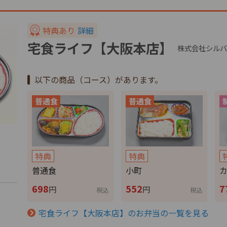
特典あり
詳細
宅食ライフ【大阪本店】
株式会社シルバ
以下の商品（コース）があります。
特典
特典
普通食
小町
698
552
7
円
円
税込
税込
宅食ライフ【大阪本店】のお弁当の一覧を見る