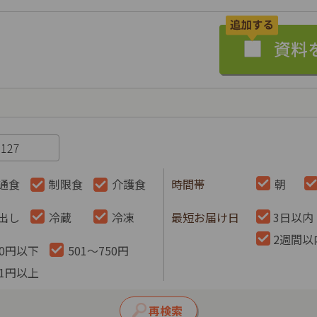
通食
制限食
介護食
時間帯
朝
出し
冷蔵
冷凍
最短お届け日
3日以内
2週間以
00円以下
501～750円
51円以上