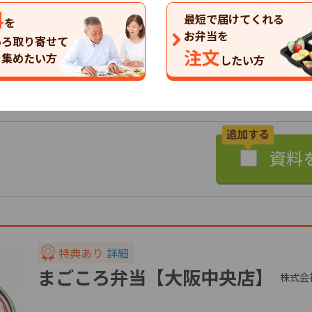
特典
特典
料
最短で届けてくれる
を
普通食
小町
お弁当を
いろ取り寄せて
注文
698
552
8
を集めたい方
円
円
したい方
税込
税込
配食のふれ愛【大阪本店】のお弁当の一覧を見る
特典あり
詳細
まごころ弁当【大阪中央店】
株式会