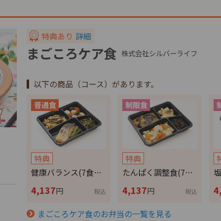
特典あり
詳細
まごころケア食
株式会社シルバーライフ
以下の商品（コース）があります。
特典
特典
健康バランス(7食…
たんぱく調整食(7…
塩
4,137
4,137
4
円
円
税込
税込
まごころケア食のお弁当の一覧を見る