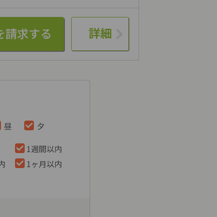
詳細
昼
夕
1週間以内
内
1ヶ月以内