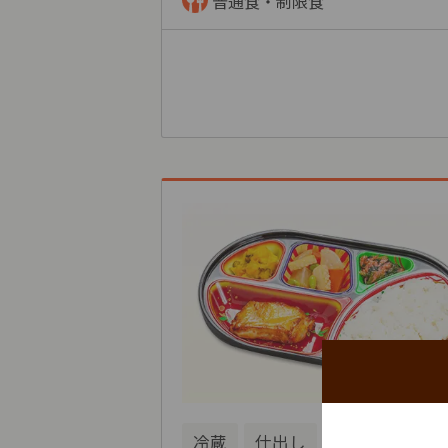
普通食・制限食
冷蔵
仕出し