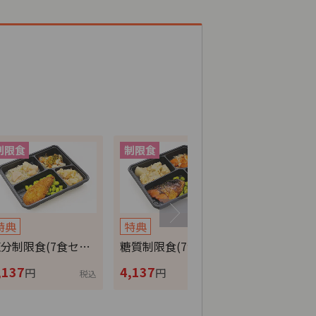
特典
特典
特典
分制限食(7食セ…
糖質制限食(7食セ…
カロリー調整
,137
4,137
4,137
円
円
円
税込
税込