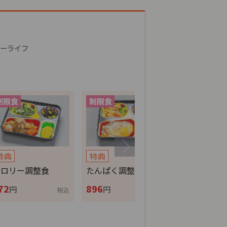
ーライフ
特典
特典
特典
カロリー調整食
たんぱく調整食
ムース食
72
896
724
円
円
円
税込
税込