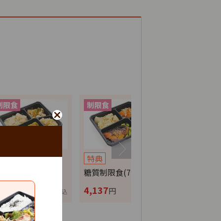
特典
特典
特典
分制限食(7食セ…
糖質制限食(7食セ…
カロリー調整
,137
4,137
4,137
円
円
円
税込
税込