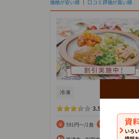
価格が安い順
口コミ評価が高い順
冷凍
3.5
132
口コミ
件
資
591円～/1食
まとめて注文
いろ
情報