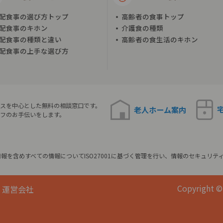
配食事の選び方トップ
高齢者の食事トップ
配食事のキホン
介護食の種類
配食事の種類と違い
高齢者の食生活のキホン
配食事の上手な選び方
スを中心とした無料の相談窓口です。
老人ホーム
案内
フのお手伝いをします。
報を含めすべての情報についてISO27001に基づく管理を行い、情報のセキュリテ
Copyright © 
運営会社