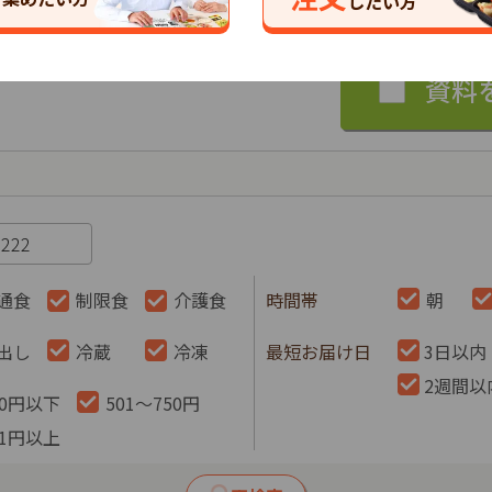
したい方
通食
制限食
介護食
時間帯
朝
出し
冷蔵
冷凍
最短お届け日
3日以内
2週間以
00円以下
501～750円
51円以上