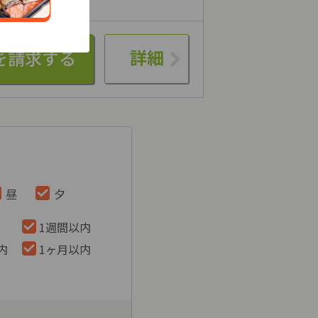
詳細
昼
夕
1週間以内
内
1ヶ月以内