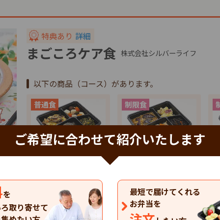
特典あり
詳細
まごころケア食
株式会社シルバーライフ
以下の商品（コース）があります。
ご希望に合わせて紹介いたします
特典
特典
健康バランス(7食…
たんぱく調整食(7…
塩
料
4,137
4,137
4
円
円
最短で届けてくれる
税込
税込
を
お弁当を
いろ取り寄せて
まごころケア食のお弁当の一覧を見る
注文
を集めたい方