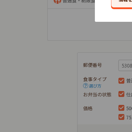
普通食・制限食
郵便番号
食事タイプ
普
選び方
お弁当の状態
仕
価格
5
7