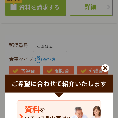
詳細
郵便番号
食事タイプ
選び方
普通食
制限食
介護食
ご希望に合わせて紹介いたします
お弁当の状態
仕出し
冷蔵
冷凍
時間帯
資料
を
朝
昼
夕