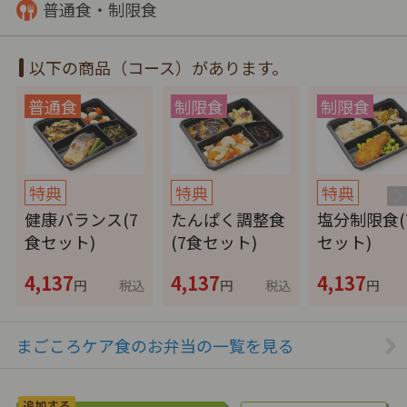
普通食・制限食
以下の商品（コース）があります。
特典
特典
特典
健康バランス(7
たんぱく調整食
塩分制限食(
食セット)
(7食セット)
セット)
4,137
4,137
4,137
円
税込
円
税込
円
まごころケア食のお弁当の一覧を見る