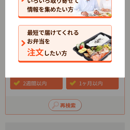
いろいろ取り寄せて
情報を集めたい方
価格
500円以下
501～750円
最短で届けてくれる
751円以上
お弁当を
注文
したい方
最短お届け日
3日以内
1週間以内
2週間以内
1ヶ月以内