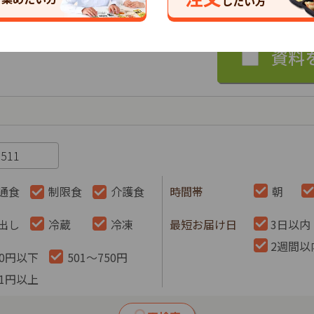
したい方
通食
制限食
介護食
時間帯
朝
出し
冷蔵
冷凍
最短お届け日
3日以内
2週間以
00円以下
501～750円
51円以上