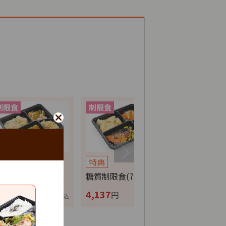
特典
特典
特典
分制限食(7食セ…
糖質制限食(7食セ…
カロリー調整
,137
4,137
4,137
円
円
円
税込
税込