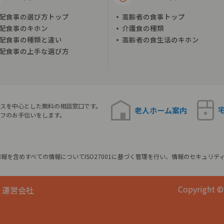
配食事の選び方トップ
高齢者の食事トップ
配食事のキホン
介護食の種類
配食事の種類と違い
高齢者の食生活のキホン
配食事の上手な選び方
スを中心とした無料の相談窓口です。
老人ホーム
案内
フのお手伝いをします。
報を含めすべての情報についてISO27001に基づく管理を行い、情報のセキュリテ
Copyright © 
運営会社