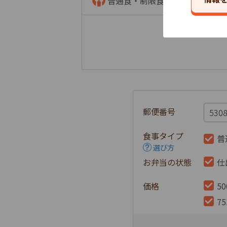
普通食・制限食
郵便番号
食事タイプ
普
選び方
お弁当の状態
仕
価格
5
7