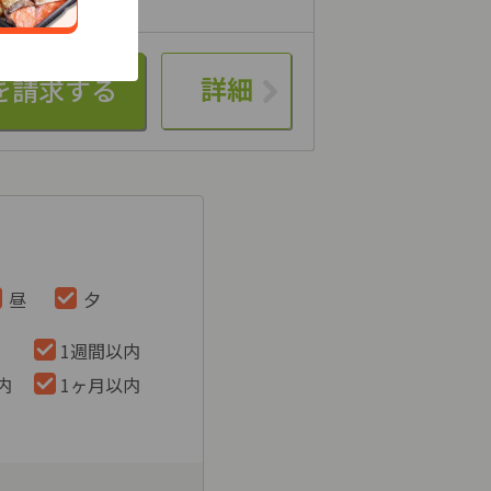
詳細
昼
夕
1週間以内
内
1ヶ月以内