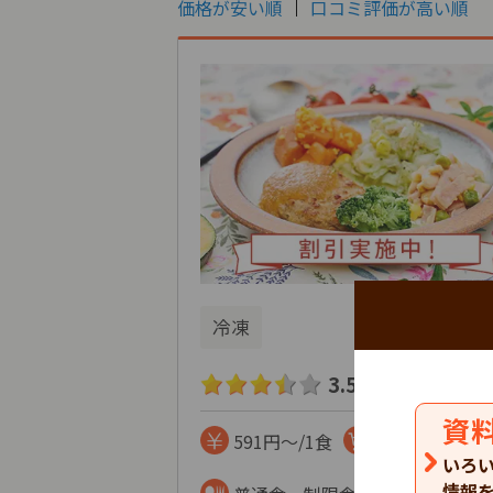
価格が安い順
口コミ評価が高い順
冷凍
3.5
132
口コミ
件
資
591円～/1食
まとめて注文
いろ
情報