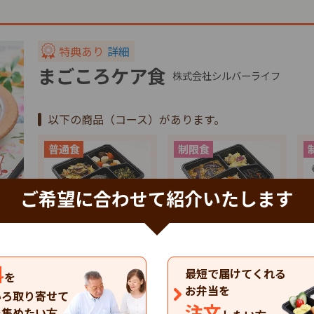
特典あり
詳細
まごころケア食
株式会社シルバーライフ
以下の商品（コース）があります。
ご希望に合わせて紹介いたします
特典
特典
健康バランス(7食…
たんぱく調整食(7…
塩
料
4,137
4,137
4
円
円
最短で届けてくれる
税込
税込
を
お弁当を
いろ取り寄せて
まごころケア食のお弁当の一覧を見る
注文
を集めたい方