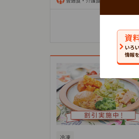
普通食・介護食・制限食
資
いろ
情報
冷凍