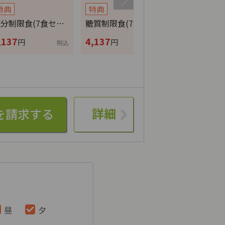
特典
特典
特典
分制限食(7食セ…
糖質制限食(7食セ…
カロリー調整
,137
4,137
4,137
円
円
円
税込
税込
詳細
昼
夕