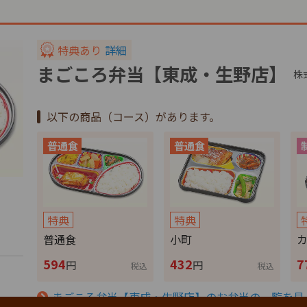
特典あり
詳細
まごころ弁当【東成・生野店】
株
以下の商品（コース）があります。
特典
特典
普通食
小町
594
432
7
円
円
税込
税込
まごころ弁当【東成・生野店】のお弁当の一覧を見