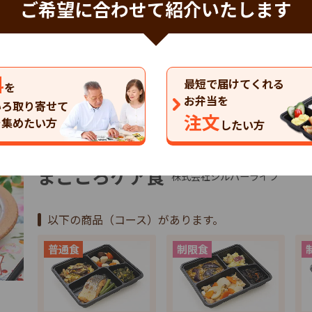
ご希望に合わせて紹介いたします
料
最短で届けてくれる
を
お弁当を
いろ取り寄せて
注文
を集めたい方
したい方
特典あり
詳細
まごころケア食
株式会社シルバーライフ
以下の商品（コース）があります。