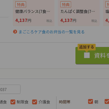
特典
特典
健康バランス(7食…
たんぱく調整食(7…
塩
4,137
4,137
4
円
円
税込
税込
まごころケア食のお弁当の一覧を見る
通食
制限食
介護食
時間帯
朝