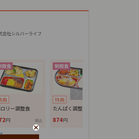
式会社シルバーライフ
特典
特典
特典
カロリー調整食
たんぱく調整食
ムース食
72
874
702
円
円
円
税込
税込
る