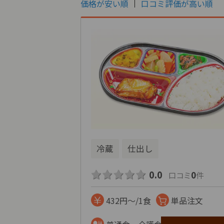
価格が安い順
口コミ評価が高い順
冷蔵
仕出し
0.0
0
口コミ
件
432円～/1食
単品注文