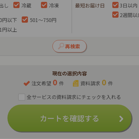
出し
冷蔵
冷凍
最短お届け日
3日以内
2週間以
00円以下
501～750円
51円以上
現在の選択内容
0
0
注文希望
件
資料請求
件
カートを確認する