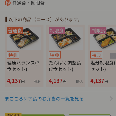
普通食・制限食
以下の商品（コース）があります。
特典
特典
特典
健康バランス(7
たんぱく調整食
塩分制限食(
食セット)
(7食セット)
セット)
4,137
4,137
4,137
円
税込
円
税込
円
まごころケア食のお弁当の一覧を見る