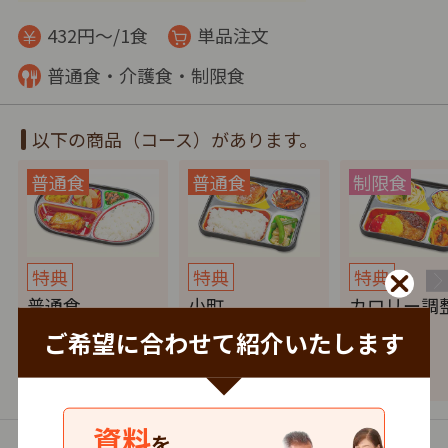
432円～/1食
単品注文
普通食・介護食・制限食
以下の商品（コース）があります。
特典
特典
特典
普通食
小町
カロリー調
ご希望に合わせて紹介いたします
594
432
772
円
税込
円
税込
円
資料
を
まごころ弁当【東成・生野店】のお弁当の一覧