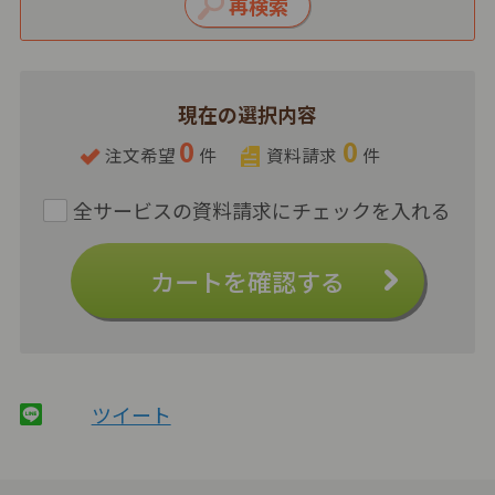
現在の選択内容
0
0
注文希望
件
資料請求
件
カートを確認する
ツイート