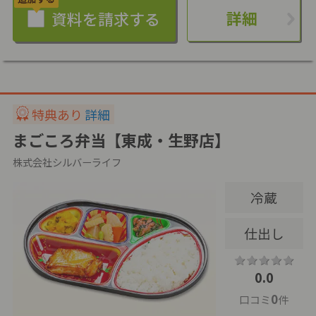
詳細
特典あり
詳細
まごころ弁当【東成・生野店】
株式会社シルバーライフ
冷蔵
仕出し
0.0
0
口コミ
件