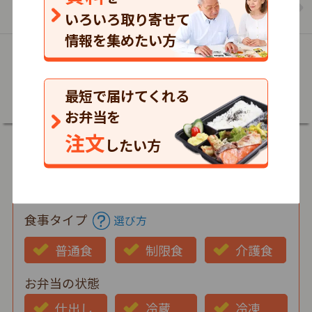
を見る
いろいろ取り寄せて
情報を集めたい方
詳細
最短で届けてくれる
お弁当を
注文
したい方
郵便番号
食事タイプ
選び方
普通食
制限食
介護食
お弁当の状態
仕出し
冷蔵
冷凍