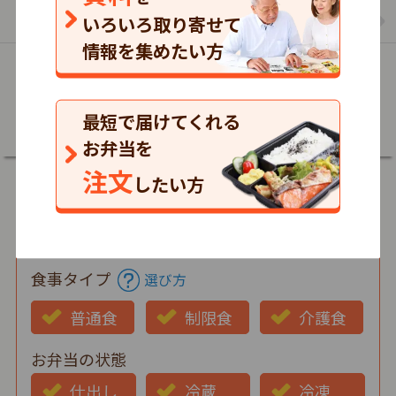
まごころケア食のお弁当の一覧を見る
いろいろ取り寄せて
情報を集めたい方
詳細
最短で届けてくれる
お弁当を
注文
したい方
郵便番号
食事タイプ
選び方
普通食
制限食
介護食
お弁当の状態
仕出し
冷蔵
冷凍