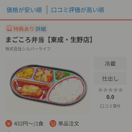
価格が安い順
口コミ評価が高い順
特典あり
詳細
まごころ弁当【東成・生野店】
株式会社シルバーライフ
冷蔵
仕出し
0.0
0
口コミ
件
432円～/1食
単品注文