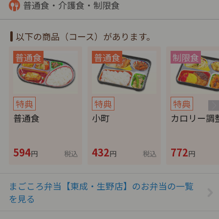
普通食・介護食・制限食
以下の商品（コース）があります。
特典
特典
特典
普通食
小町
カロリー調
594
432
772
円
税込
円
税込
円
まごころ弁当【東成・生野店】のお弁当の一覧
を見る