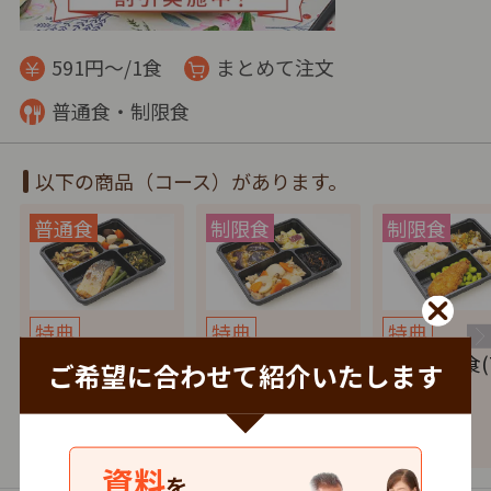
591円～/1食
まとめて注文
普通食・制限食
以下の商品（コース）があります。
特典
特典
特典
健康バランス(7
たんぱく調整食
塩分制限食(
ご希望に合わせて紹介いたします
食セット)
(7食セット)
セット)
4,137
4,137
4,137
円
税込
円
税込
円
資料
を