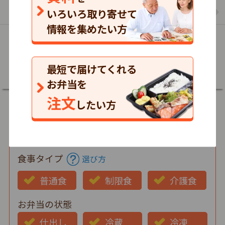
まごころケア食のお弁当の一覧を見る
いろいろ取り寄せて
情報を集めたい方
詳細
最短で届けてくれる
お弁当を
注文
したい方
郵便番号
食事タイプ
選び方
普通食
制限食
介護食
お弁当の状態
仕出し
冷蔵
冷凍