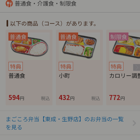
普通食・介護食・制限食
以下の商品（コース）があります。
特典
特典
特典
普通食
小町
カロリー調
594
432
772
円
税込
円
税込
円
まごころ弁当【東成・生野店】のお弁当の一覧
を見る