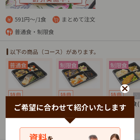
591円～/1食
まとめて注文
普通食・制限食
以下の商品（コース）があります。
特典
特典
特典
健康バランス(7
たんぱく調整食
塩分制限食(
ご希望に合わせて紹介いたします
食セット)
(7食セット)
セット)
4,137
4,137
4,137
円
税込
円
税込
円
資料
を