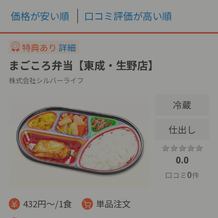
価格が安い順
口コミ評価が高い順
特典あり
詳細
まごころ弁当【東成・生野店】
株式会社シルバーライフ
冷蔵
仕出し
0.0
0
口コミ
件
432円～/1食
単品注文