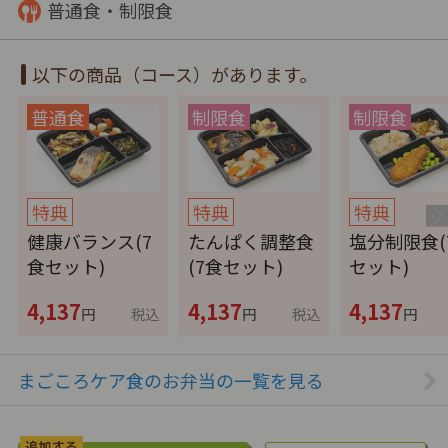
普通食・制限食
以下の商品（コース）があります。
特典
特典
特典
健康バランス(7
たんぱく調整食
塩分制限食(
食セット)
(7食セット)
セット)
4,137
4,137
4,137
円
税込
円
税込
円
まごころケア食のお弁当の一覧を見る