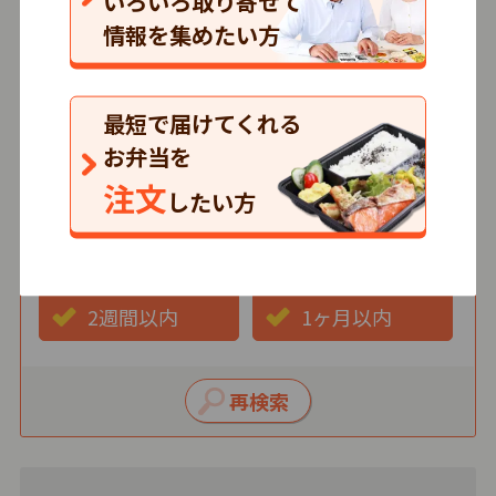
いろいろ取り寄せて
情報を集めたい方
価格
500円以下
501～750円
最短で届けてくれる
751円以上
お弁当を
注文
したい方
最短お届け日
3日以内
1週間以内
2週間以内
1ヶ月以内