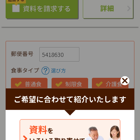
詳細
郵便番号
食事タイプ
選び方
普通食
制限食
介護食
ご希望に合わせて紹介いたします
お弁当の状態
仕出し
冷蔵
冷凍
時間帯
資料
を
朝
昼
夕