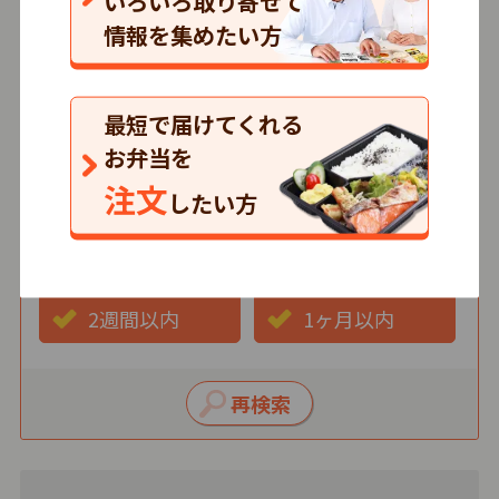
いろいろ取り寄せて
情報を集めたい方
価格
500円以下
501～750円
最短で届けてくれる
751円以上
お弁当を
注文
したい方
最短お届け日
3日以内
1週間以内
2週間以内
1ヶ月以内