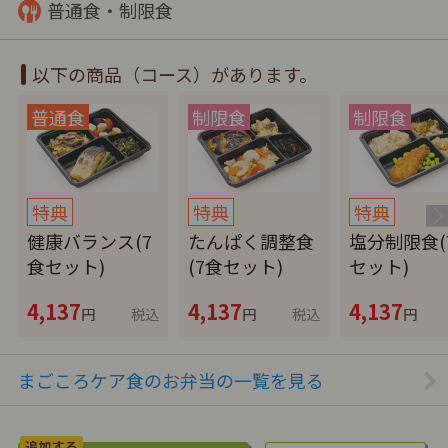
普通食・制限食
以下の商品（コース）があります。
特典
特典
特典
健康バランス(7
たんぱく調整食
塩分制限食(
食セット)
(7食セット)
セット)
4,137
4,137
4,137
円
税込
円
税込
円
まごころケア食のお弁当の一覧を見る