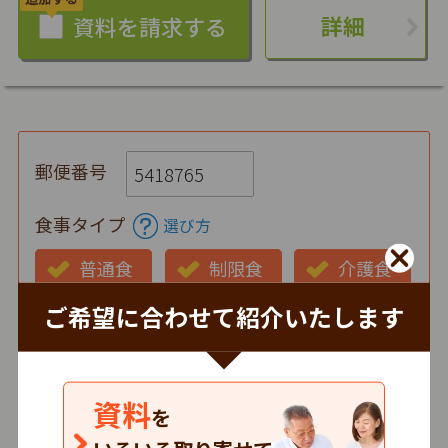
詳細
郵便番号
食事タイプ
選び方
普通食
制限食
介護食
ご希望に合わせて紹介いたします
お弁当の状態
仕出し
冷蔵
冷凍
時間帯
資料
を
朝
昼
夕