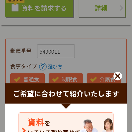
詳細
郵便番号
食事タイプ
選び方
普通食
制限食
介護食
ご希望に合わせて紹介いたします
お弁当の状態
仕出し
冷蔵
冷凍
時間帯
資料
を
朝
昼
夕