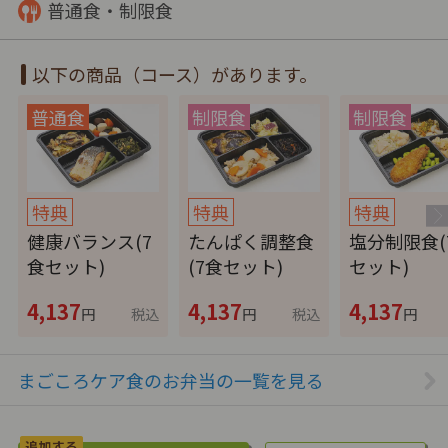
普通食・制限食
以下の商品（コース）があります。
特典
特典
特典
健康バランス(7
たんぱく調整食
塩分制限食(
食セット)
(7食セット)
セット)
4,137
4,137
4,137
円
税込
円
税込
円
まごころケア食のお弁当の一覧を見る