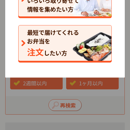
いろいろ取り寄せて
情報を集めたい方
価格
500円以下
501～750円
最短で届けてくれる
751円以上
お弁当を
注文
したい方
最短お届け日
3日以内
1週間以内
2週間以内
1ヶ月以内