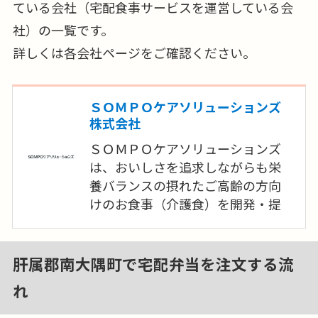
ている会社（宅配食事サービスを運営している会
社）の一覧です。
詳しくは各会社ページをご確認ください。
ＳＯＭＰＯケアソリューションズ
株式会社
ＳＯＭＰＯケアソリューションズ
は、おいしさを追求しながらも栄
養バランスの摂れたご高齢の方向
けのお食事（介護食）を開発・提
供しています。ＳＯＭＰＯケアの高
齢者施設で培ったノウハウを生か
し開発した完全調理済み冷凍惣菜
肝属郡南大隅町で宅配弁当を注文する流
「食楽膳」を全国にお届けします。
れ
2022年5月にご高齢の方の低栄養状
態をお食事で楽しみながら予防す