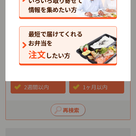
いろいろ取り寄せて
情報を集めたい方
価格
500円以下
501～750円
最短で届けてくれる
751円以上
お弁当を
注文
したい方
最短お届け日
3日以内
1週間以内
2週間以内
1ヶ月以内