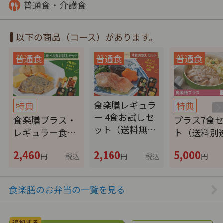
普通食・介護食
以下の商品（コース）があります。
食楽膳レギュラ
特典
特典
ー 4食お試しセ
食楽膳プラス・
プラス7食
ット（送料無…
レギュラー食…
ト（送料別
2,460
2,160
5,000
円
税込
円
税込
円
食楽膳のお弁当の一覧を見る