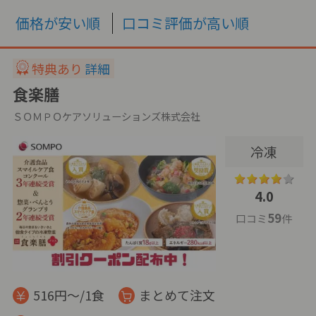
価格が安い順
口コミ評価が高い順
特典あり
詳細
食楽膳
ＳＯＭＰＯケアソリューションズ株式会社
冷凍
4.0
59
口コミ
件
516円～/1食
まとめて注文