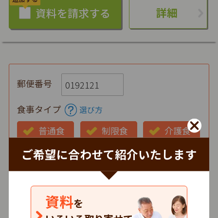
詳細
郵便番号
食事タイプ
選び方
普通食
制限食
介護食
ご希望に合わせて紹介いたします
お弁当の状態
仕出し
冷蔵
冷凍
時間帯
資料
を
朝
昼
夕