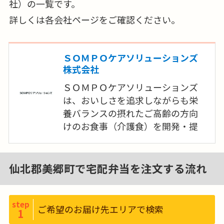
社）の一覧です。
詳しくは各会社ページをご確認ください。
ＳＯＭＰＯケアソリューションズ
株式会社
ＳＯＭＰＯケアソリューションズ
は、おいしさを追求しながらも栄
養バランスの摂れたご高齢の方向
けのお食事（介護食）を開発・提
供しています。ＳＯＭＰＯケアの高
齢者施設で培ったノウハウを生か
し開発した完全調理済み冷凍惣菜
仙北郡美郷町で宅配弁当を注文する流れ
「食楽膳」を全国にお届けします。
2022年5月にご高齢の方の低栄養状
態をお食事で楽しみながら予防す
step
ご希望のお届け先エリアで検索
1
ることをコンセプトとした新商品