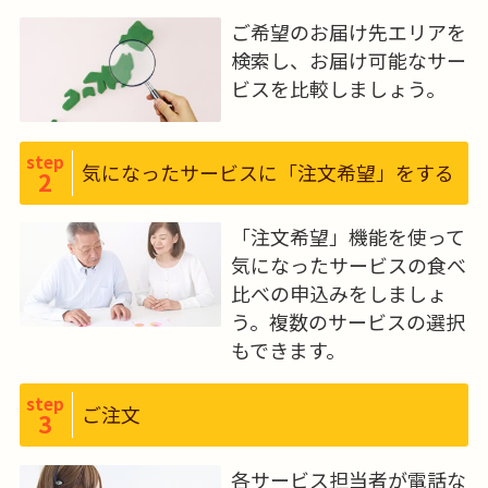
「食楽膳プラス」を販売開始してい
ご希望のお届け先エリアを
ます。栄養バランスは勿論、ご高齢
検索し、お届け可能なサー
の方にとって食べやすい味付け、軟
ビスを比較しましょう。
らかさにこだわった商品です。
step
気になったサービスに「注文希望」をする
2
「注文希望」機能を使って
気になったサービスの食べ
比べの申込みをしましょ
う。複数のサービスの選択
もできます。
step
ご注文
3
各サービス担当者が電話な