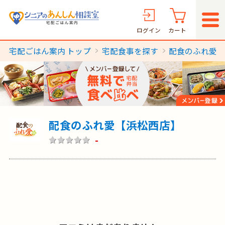
ログイン
カート
宅配ごはん案内 トップ
宅配食事を探す
配食のふれ愛
配食のふれ愛【浜松西店】
-