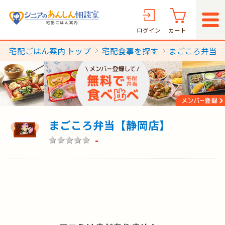
ログイン
カート
宅配ごはん案内 トップ
宅配食事を探す
まごころ弁当
まごころ弁当【静岡店】
-