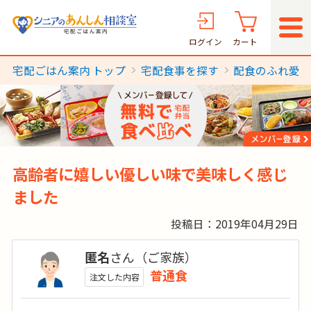
ログイン
カート
宅配ごはん案内 トップ
宅配食事を探す
配食のふれ愛
高齢者に嬉しい優しい味で美味しく感じ
ました
投稿日：2019年04月29日
匿名
さん（ご家族）
普通食
注文した内容