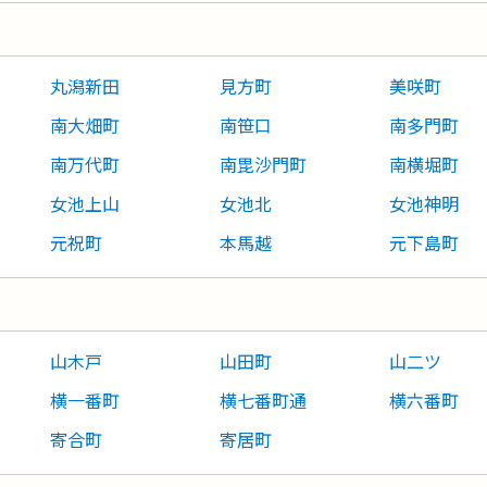
丸潟新田
見方町
美咲町
南大畑町
南笹口
南多門町
南万代町
南毘沙門町
南横堀町
女池上山
女池北
女池神明
元祝町
本馬越
元下島町
山木戸
山田町
山二ツ
横一番町
横七番町通
横六番町
寄合町
寄居町