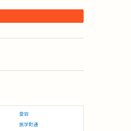
愛宕
医学町通