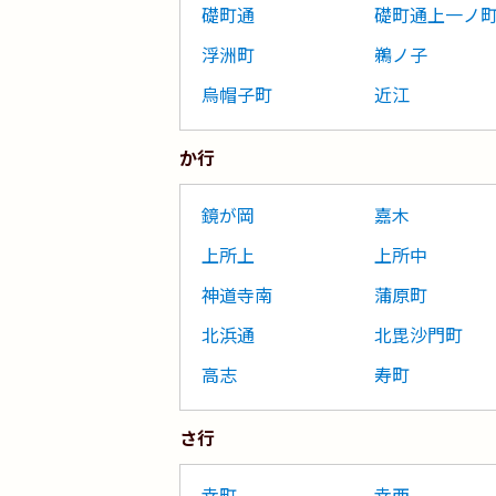
礎町通
礎町通上一ノ
浮洲町
鵜ノ子
烏帽子町
近江
か行
鏡が岡
嘉木
上所上
上所中
神道寺南
蒲原町
北浜通
北毘沙門町
高志
寿町
さ行
幸町
幸西