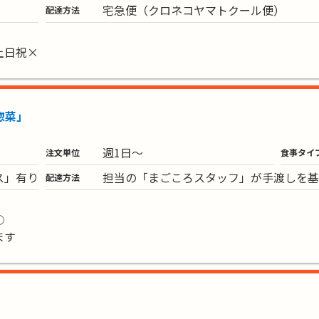
宅急便（クロネコヤマトクール便）
配達方法
土日祝×
惣菜」
週1日～
注文単位
食事タイ
ス」有り
担当の「まごころスタッフ」が手渡しを基
配達方法
○
ます