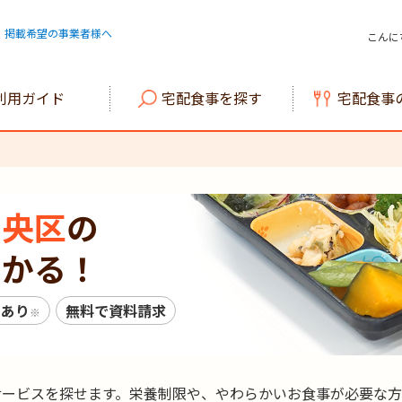
掲載希望の事業者様へ
こんに
利用ガイド
宅配食事を探す
宅配食事
中央区
の
つかる！
引
あり
無料で
資料請求
※
サービスを探せます。栄養制限や、やわらかいお食事が必要な方