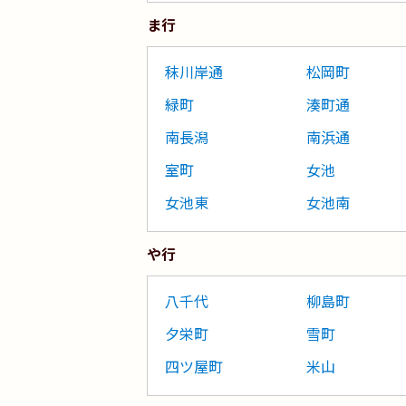
ま行
秣川岸通
松岡町
緑町
湊町通
南長潟
南浜通
室町
女池
女池東
女池南
や行
八千代
柳島町
夕栄町
雪町
四ツ屋町
米山