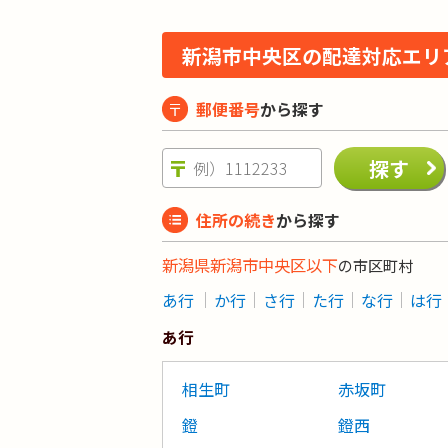
新潟市中央区の配達対応エリ
郵便番号
から探す
住所の続き
から探す
新潟県新潟市中央区以下
の市区町村
あ行
か行
さ行
た行
な行
は行
あ行
相生町
赤坂町
鐙
鐙西