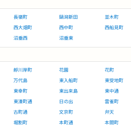
長嶺町
鍋潟新田
並木町
西大畑町
西中町
西船見町
沼垂西
沼垂東
艀川岸町
花園
花町
万代島
東入船町
東受地町
東幸町
東出来島
東中通
東湊町通
日の出
雲雀町
古町通
文京町
弁天
堀割町
本町通
本間町