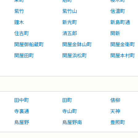
紫竹
紫竹山
信濃町
鐘木
新光町
新島町通
住吉町
清五郎
関新
関屋御船蔵町
関屋金鉢山町
関屋金衛町
関屋田町
関屋浜松町
関屋本村町
田中町
田町
俵柳
寺裏通
寺山町
天神
鳥屋野
鳥屋野南
豊照町