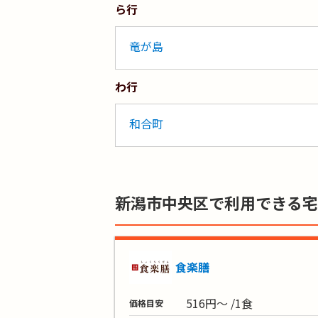
ら行
竜が島
わ行
和合町
新潟市中央区で利用できる宅
食楽膳
516円～ /1食
価格目安