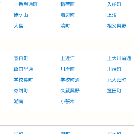
町
一番堀通町
稲荷町
入船町
姥ケ山
海辺町
上沼
大島
翁町
祖父興野
春日町
上近江
上大川前通
亀田早通
川岸町
川端町
学校裏町
学校町通
北大畑町
寄附町
久蔵興野
窪田町
湖南
小張木
栄町
魁町
桜木町