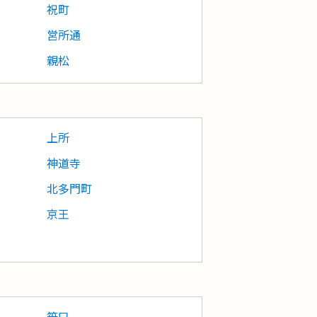
祝町
営所通
親松
上所
神道寺
北多門町
京王
笹口