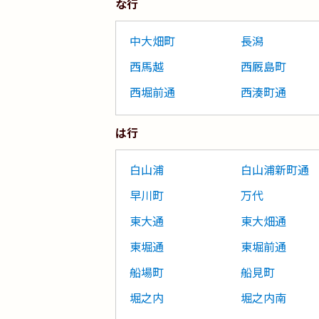
な行
中大畑町
長潟
西馬越
西厩島町
西堀前通
西湊町通
は行
白山浦
白山浦新町通
早川町
万代
東大通
東大畑通
東堀通
東堀前通
船場町
船見町
堀之内
堀之内南