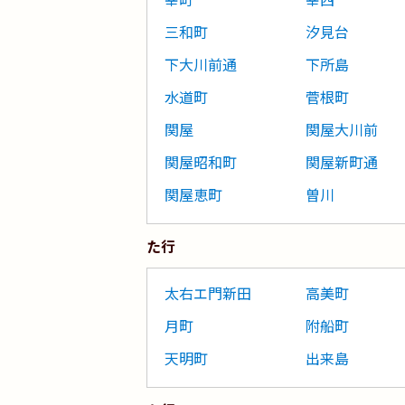
三和町
汐見台
下大川前通
下所島
水道町
菅根町
関屋
関屋大川前
関屋昭和町
関屋新町通
関屋恵町
曽川
た行
太右エ門新田
高美町
月町
附船町
天明町
出来島