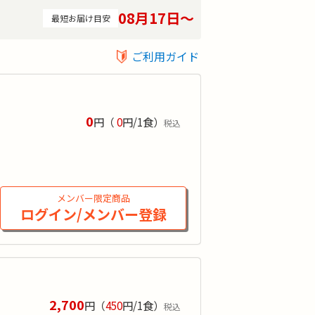
08月17日〜
最短お届け目安
ご利用ガイド
0
円
（
0
円/1食）
税込
宅食」の担当からご連絡いたします。お
メンバー限定商品
ログイン/メンバー登録
2,700
円
（
450
円/1食）
税込