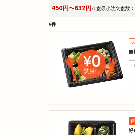
450円～632円
/1食
最小注文食数：
9件
無
無
弁
カ
普
タ
好
品