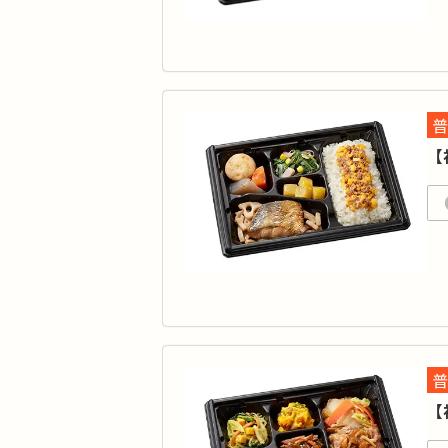
に
カ
普
タ
【
品
初回
ご
※
は
5
ま
カ
普
タ
【
品