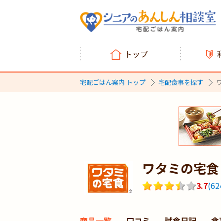
トップ
宅配ごはん案内 トップ
宅配食事を探す
ワタミの宅食
3.7
(
62
商品一覧
口コミ
試食日記
食