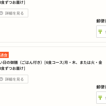
3食ずつお届け]
ワタミの宅食」のお弁当を初めてご注文される方 もしくは 半年（26週）以上前に
配料込み1食450円で管理栄養士監修の日替わりのお惣菜をお届けし
詳細を見る
郵便
ロリー
:
糖質
:
ンパク質
:
塩分
:
2.0g
目数
:
12品目以上
曜日～土曜日、または火曜日～日曜日の日替わり6日間単位での販売です。
通食
四国地方、中国地方、九州地方では「火金コース」は、2026年5月18日週お届け分
い日の御膳（ごはん付き）[6食コース/月・木、または火・金
3食ずつお届け]
配料込み1食500円で管理栄養士監修の日替わりのお弁当をお届けし
詳細を見る
郵便
ロリー
:
糖質
:
ンパク質
:
塩分
:
2.5g