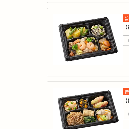
品
月
※
普
【
彩
報
カ
普
タ
【
品
初回
1
※
方
表
1