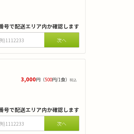
ご注文されたことがある方が対象です。
ます。
番号で配送エリア内か確認します
からご利用いただけます。
3,000
円
（
500
円/1食）
税込
ます。
番号で配送エリア内か確認します