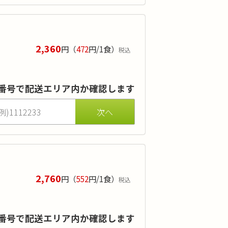
からご利用いただけます。
2,360
円
（
472
円/1食）
税込
額です。「初回割引」ご希望の方は、情
ご記入ください。
番号で配送エリア内か確認します
2,760
円
（
552
円/1食）
税込
引での金額です。「初回割引」ご希望の
が対象です。
割引」とご記入ください。
番号で配送エリア内か確認します
注文も可能です。 1～4日間の注文の場合、
ます。「ワタミの宅食」担当者からのご連絡時