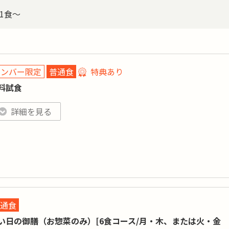
1食～
メンバー限定
普通食
特典あり
料試食
特典あり
詳細
詳細を見る
料試食対象商品です。「注文希望」のお申込み完了後、「ワタミの
当の種類や配達日は担当へ直接ご相談ください。
250kcal 基準～500kcal
ロリー
:
糖質
:
基準（5日間コース）
通食
ンパク質
:
塩分
:
い日の御膳（お惣菜のみ）[6食コース/月・木、または火・金
目数
: