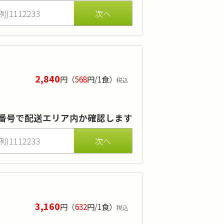
2,840
円
（
568
円/1食）
税込
の金額です。「初回割引」ご希望の方
が対象です。
引」とご記入ください。
番号で配送エリア内か確認します
4日間の注文の場合、1食当たり＋40円になり
担当者からのご連絡時にお申し出ください。
3,160
円
（
632
円/1食）
税込