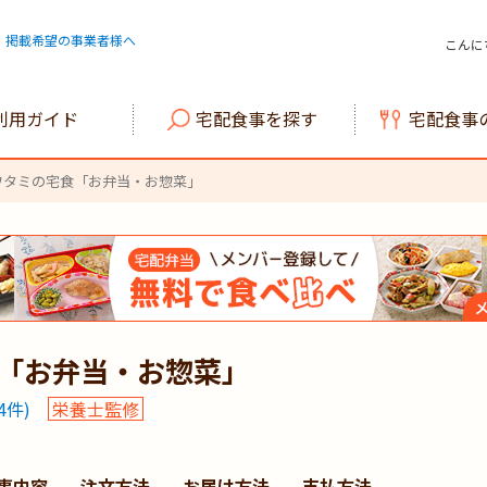
掲載希望の事業者様へ
こんに
利用ガイド
宅配食事を探す
宅配食事
ワタミの宅食「お弁当・お惣菜」
「お弁当・お惣菜」
4
件)
栄養士監修
事内容
注文方法
お届け方法
支払方法