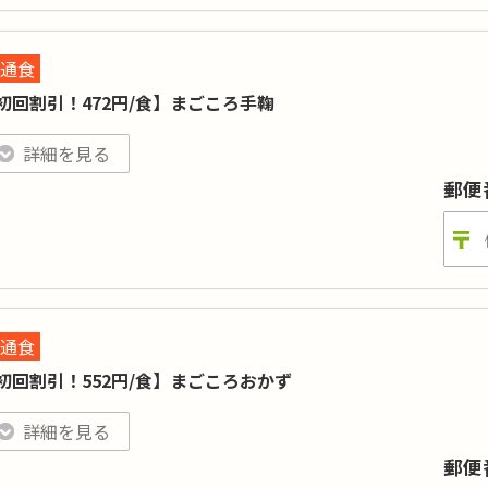
目数
:
曜日～土曜日、または火曜日～日曜日の日替わり6日間単位での販売です。
四国地方、中国地方、九州地方では「火金コース」は、2026年5月18日週お届け分
通食
初回割引！472円/食】まごころ手鞠
り豊かな、お手頃サイズの定番お惣菜。表示価格は初回割引での金
詳細を見る
入力ページの「このサービスへの質問欄」に「ワタミ初回割引」と
郵便
250kcal 基準（5日間コ
ロリー
:
糖質
:
ース※ごはん抜き）
2.0g以下（5日間コー
通食
ンパク質
:
塩分
:
ス）
初回割引！552円/食】まごころおかず
目数
:
15品目以上（食材数・毎日）
割引実施中！ 通常価格：2,950円（590円/1食当たり）
食で20品目以上、野菜もしっかりとれるお惣菜。表示価格は初回割
詳細を見る
週5日以上のコースをご注文で、初めてもしくは6か月以上利用をお休みされている方
は、情報入力ページの「このサービスへの質問欄」に「ワタミ初回
郵便
示は5日間コースの金額です。通常価格の場合、月曜日～金曜日の日替わり1～4日間の
食当たり＋40円になります。ごはんをご希望の方は「ごはん10食セット」がござい