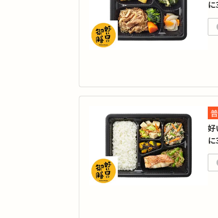
に
「
宅
カ
タ
品
月
普
※
好
に
宅
カ
タ