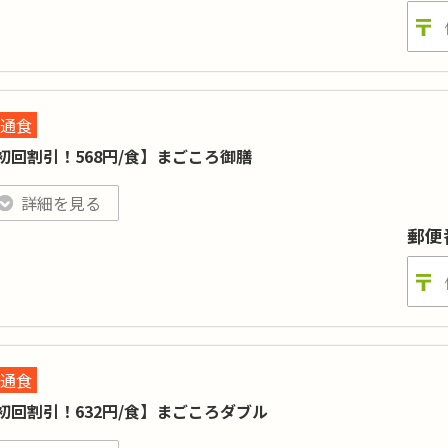
お申し出ください。
400kcal 基準（5日間コ
ロリー
:
糖質
:
ース※ごはん抜き）
15g基準（5日間コー
3.0g以下（5日間コー
通食
ンパク質
:
塩分
:
ス）
ス）
初回割引！568円/食】まごころ御膳
目数
:
20品目以上（食材数・毎日）
割引実施中！ 通常価格：3,450円（690円/1食当たり）
はん付き、1食でバランスしっかり大満足。表示価格は初回割引で
詳細を見る
週5日以上のコースをご注文で、初めてもしくは6か月以上利用をお休みされている方
、情報入力ページの「このサービスへの質問欄」に「ワタミ初回割
郵便
日間コースの金額です。月曜日～金曜日の日替わり1～4日間の注文も可能です。 1～
す。ごはんをご希望の方は「ごはん10食セット」がございます。「ワタミの宅食」
500kcal 基準（5日間コ
ロリー
:
糖質
:
ース※ごはん抜き）
2.5g以下（5日間コー
通食
ンパク質
:
塩分
:
ス）
初回割引！632円/食】まごころダブル
目数
:
15品目以上（食材数・毎日）