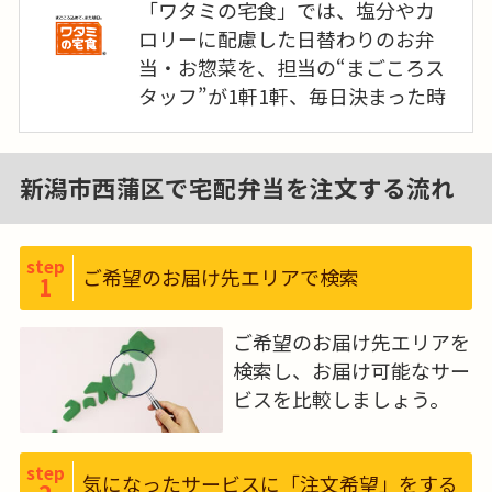
「ワタミの宅食」では、塩分やカ
2022年5月にご高齢の方の低栄養状
ロリーに配慮した日替わりのお弁
態をお食事で楽しみながら予防す
当・お惣菜を、担当の“まごころス
ることをコンセプトとした新商品
タッフ”が1軒1軒、毎日決まった時
「食楽膳プラス」を販売開始してい
間帯に「手渡し」を基本にお届け
ます。栄養バランスは勿論、ご高齢
しています。“まごころスタッフ”か
の方にとって食べやすい味付け、軟
ら直接「手渡し」することで、お客
新潟市西蒲区で宅配弁当を注文する流れ
らかさにこだわった商品です。
さまとのふれあいやコミュニケー
ションを生み出すことにつながり
ます。毎日の食事にお困りの高齢者
step
ご希望のお届け先エリアで検索
1
の方にお食事をお届けする一方で、
まだまだ働きたいとお考えの元気
ご希望のお届け先エリアを
な高齢者の方にも私たちの事業に
検索し、お届け可能なサー
参画していただき、一緒に高齢者の
ビスを比較しましょう。
方を支えていきたいと考えていま
す。
step
気になったサービスに「注文希望」をする