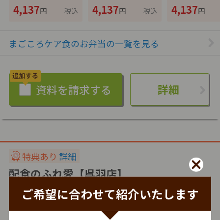
4,137
4,137
4,137
円
税込
円
税込
円
まごころケア食のお弁当の一覧を見る
詳細
特典あり
詳細
配食のふれ愛【呉羽店】
株式会社シルバーライフ
ご希望に合わせて紹介いたします
冷蔵