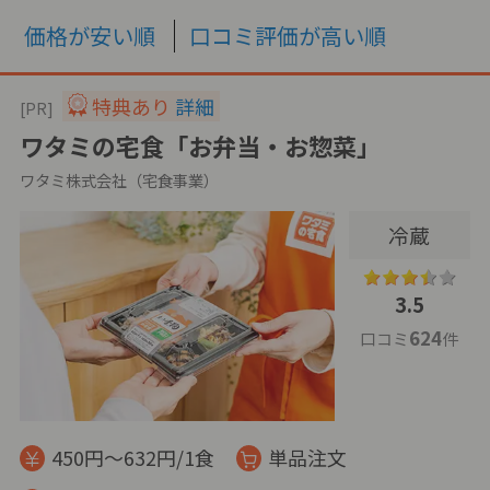
価格が安い順
口コミ評価が高い順
特典あり
詳細
[PR]
ワタミの宅食「お弁当・お惣菜」
ワタミ株式会社（宅食事業）
冷蔵
3.5
624
口コミ
件
450円～632円/1食
単品注文