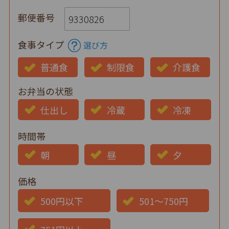
郵便番号
食事タイプ
選び方
普通食
制限食
介護食
お弁当の状態
仕出し
冷蔵
冷凍
時間帯
朝
昼
夕
価格
500円以下
501～750円