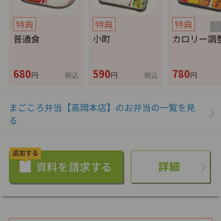
特典
特典
特典
普通食
小町
カロリー調
680
590
780
円
税込
円
税込
円
まごころ弁当【高岡本店】のお弁当の一覧を見
る
詳細