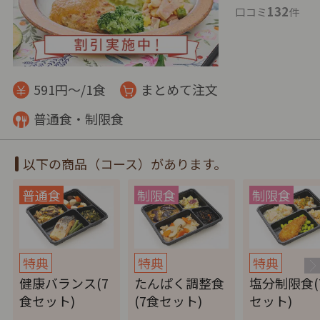
132
口コミ
件
591円～/1食
まとめて注文
普通食・制限食
以下の商品（コース）があります。
特典
特典
特典
健康バランス(7
たんぱく調整食
塩分制限食(
食セット)
(7食セット)
セット)