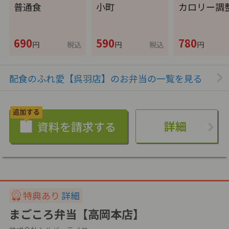
普通食
小町
カロリー調
690
590
780
円
税込
円
税込
円
配食のふれ愛【呉羽店】のお弁当の一覧を見る
詳細
特典あり
詳細
まごころ弁当【高岡本店】