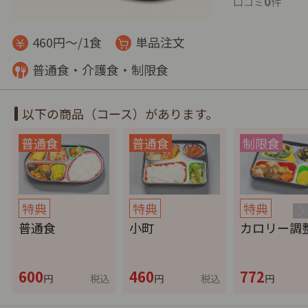
0
口コミ
件
460円～/1食
単品注文
普通食・介護食・制限食
以下の商品（コース）があります。
特典
特典
特典
普通食
小町
カロリー調
600
460
772
円
税込
円
税込
円