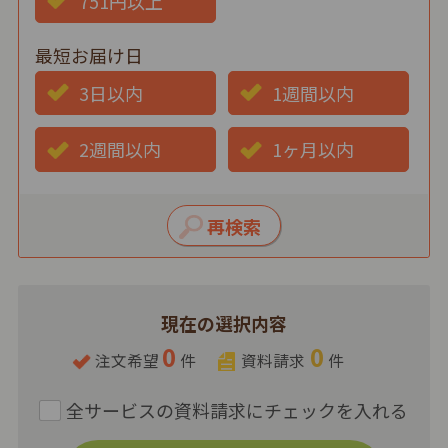
751円以上
最短お届け日
3日以内
1週間以内
2週間以内
1ヶ月以内
現在の選択内容
0
0
注文希望
件
資料請求
件