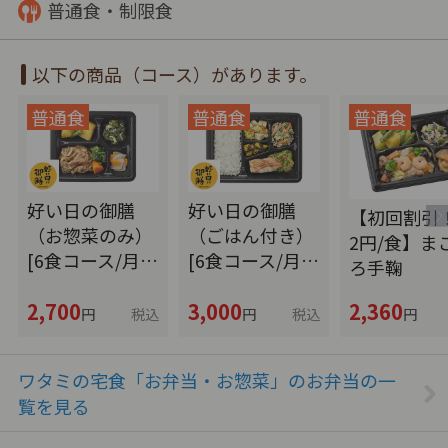
普通食・制限食
以下の商品（コース）があります。
好い日の御膳
好い日の御膳
【初回割引！
（お惣菜のみ）
（ごはん付き）
2円/食】ま
[6食コース/月…
[6食コース/月…
ろ手鞠
2,700
3,000
2,360
円
税込
円
税込
円
ワタミの宅食「お弁当・お惣菜」のお弁当の一
覧を見る