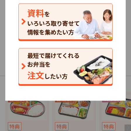
資料
仕出し
を
いろいろ取り寄せて
3.5
情報を集めたい方
3
口コミ
件
最短で届けてくれる
590円～/1食
単品注文
お弁当を
普通食・介護食・制限食
注文
したい方
以下の商品（コース）があります。
特典
特典
特典