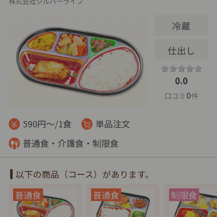
株式会社シルバーライフ
冷蔵
仕出し
0.0
0
口コミ
件
590円～/1食
単品注文
普通食・介護食・制限食
以下の商品（コース）があります。