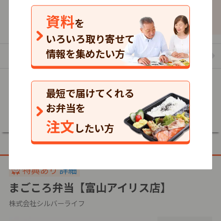
資料
4,137
4,137
4,137
を
円
税込
円
税込
円
いろいろ取り寄せて
情報を集めたい方
まごころケア食のお弁当の一覧を見る
最短で届けてくれる
詳細
お弁当を
注文
したい方
特典あり
詳細
まごころ弁当【富山アイリス店】
株式会社シルバーライフ