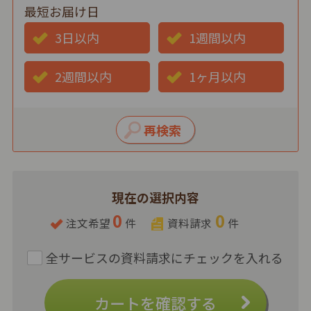
最短お届け日
3日以内
1週間以内
2週間以内
1ヶ月以内
現在の選択内容
0
0
注文希望
件
資料請求
件
カートを確認する