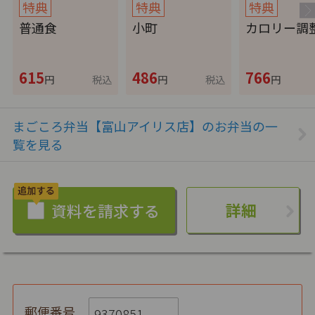
特典
特典
特典
普通食
小町
カロリー調
615
486
766
円
税込
円
税込
円
まごころ弁当【富山アイリス店】のお弁当の一
覧を見る
詳細
郵便番号