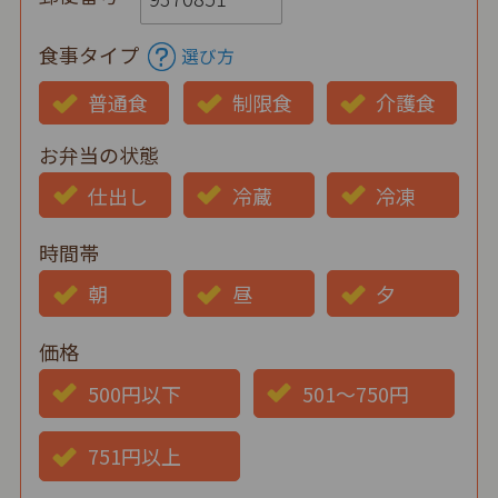
食事タイプ
選び方
普通食
制限食
介護食
お弁当の状態
仕出し
冷蔵
冷凍
時間帯
朝
昼
夕
価格
500円以下
501～750円
751円以上