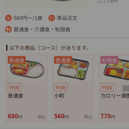
0
口コミ
件
560円～/1食
単品注文
普通食・介護食・制限食
以下の商品（コース）があります。
特典
特典
特典
普通食
小町
カロリー調
680
560
770
円
税込
円
税込
円