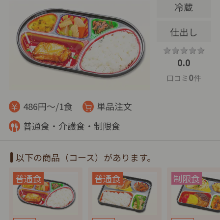
冷蔵
仕出し
0.0
0
口コミ
件
486円～/1食
単品注文
普通食・介護食・制限食
以下の商品（コース）があります。