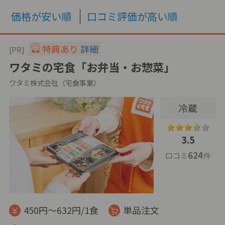
価格が安い順
口コミ評価が高い順
特典あり
詳細
[PR]
ワタミの宅食「お弁当・お惣菜」
ワタミ株式会社（宅食事業）
冷蔵
3.5
624
口コミ
件
450円～632円/1食
単品注文