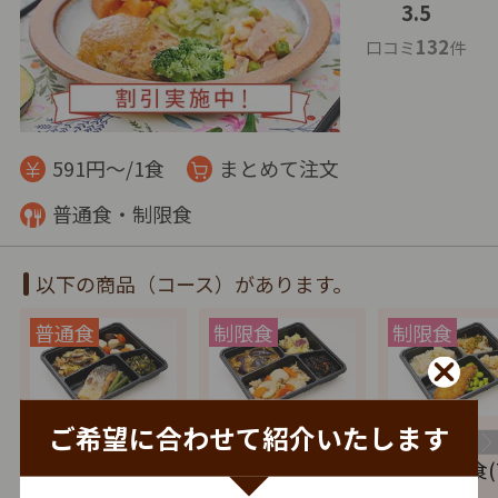
3.5
132
口コミ
件
591円～/1食
まとめて注文
普通食・制限食
以下の商品（コース）があります。
ご希望に合わせて紹介いたします
特典
特典
特典
健康バランス(7
たんぱく調整食
塩分制限食(
食セット)
(7食セット)
セット)