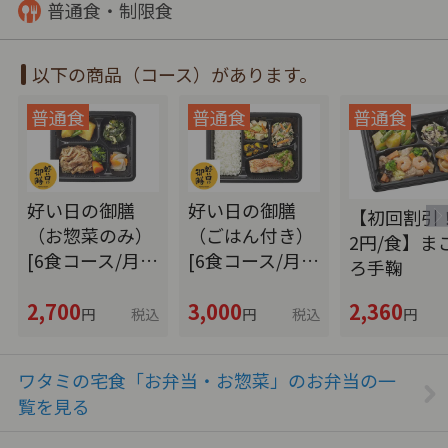
普通食・制限食
以下の商品（コース）があります。
好い日の御膳
好い日の御膳
【初回割引！
（お惣菜のみ）
（ごはん付き）
2円/食】ま
[6食コース/月…
[6食コース/月…
ろ手鞠
2,700
3,000
2,360
円
税込
円
税込
円
ワタミの宅食「お弁当・お惣菜」のお弁当の一
覧を見る