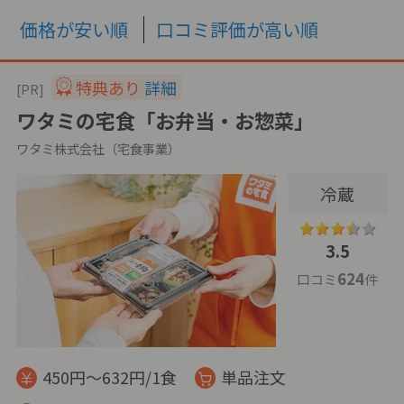
価格が安い順
口コミ評価が高い順
特典あり
詳細
[PR]
ワタミの宅食「お弁当・お惣菜」
ワタミ株式会社（宅食事業）
冷蔵
3.5
624
口コミ
件
450円～632円/1食
単品注文