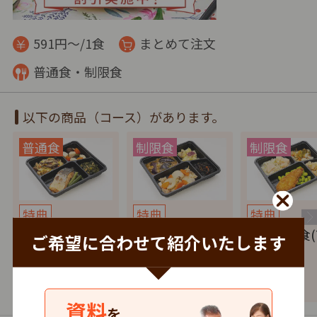
591円～/1食
まとめて注文
普通食・制限食
以下の商品（コース）があります。
特典
特典
特典
健康バランス(7
たんぱく調整食
塩分制限食(
ご希望に合わせて紹介いたします
食セット)
(7食セット)
セット)
4,137
4,137
4,137
円
税込
円
税込
円
資料
を