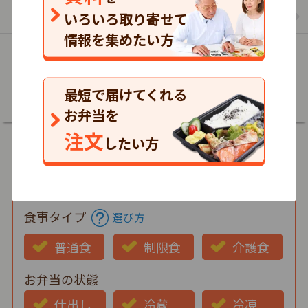
まごころケア食のお弁当の一覧を見る
いろいろ取り寄せて
情報を集めたい方
詳細
最短で届けてくれる
お弁当を
注文
したい方
郵便番号
食事タイプ
選び方
普通食
制限食
介護食
お弁当の状態
仕出し
冷蔵
冷凍