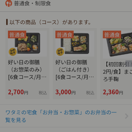
普通食・制限食
以下の商品（コース）があります。
好い日の御膳
好い日の御膳
【初回割引！
（お惣菜のみ）
（ごはん付き）
2円/食】ま
[6食コース/月…
[6食コース/月…
ろ手鞠
2,700
3,000
2,360
円
税込
円
税込
円
ワタミの宅食「お弁当・お惣菜」のお弁当の一
覧を見る