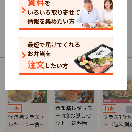
資料
を
59
口コミ
件
いろいろ取り寄せて
情報を集めたい方
516円～/1食
まとめて注文
最短で届けてくれる
普通食・介護食
お弁当を
注文
したい方
以下の商品（コース）があります。
食楽膳レギュラ
特典
特典
ー 4食お試しセ
食楽膳プラス・
プラス7食
ット（送料無…
レギュラー食…
ト（送料別