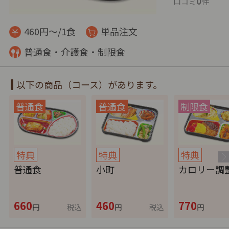
0
口コミ
件
460円～/1食
単品注文
普通食・介護食・制限食
以下の商品（コース）があります。
特典
特典
特典
普通食
小町
カロリー調
660
460
770
円
税込
円
税込
円