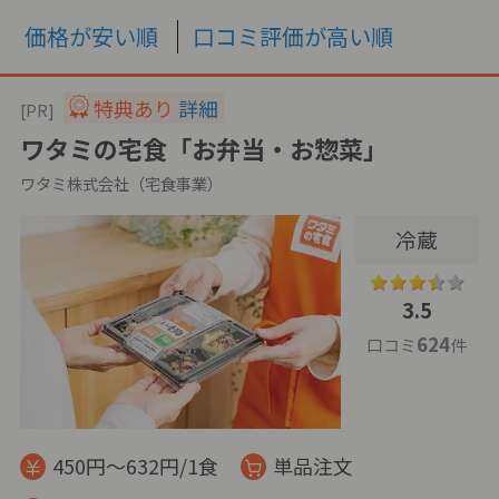
価格が安い順
口コミ評価が高い順
特典あり
詳細
[PR]
ワタミの宅食「お弁当・お惣菜」
ワタミ株式会社（宅食事業）
冷蔵
3.5
624
口コミ
件
450円～632円/1食
単品注文