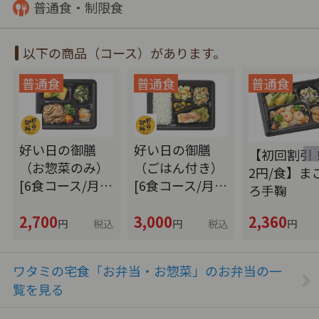
普通食・制限食
以下の商品（コース）があります。
好い日の御膳
好い日の御膳
【初回割引！
（お惣菜のみ）
（ごはん付き）
2円/食】ま
[6食コース/月…
[6食コース/月…
ろ手鞠
2,700
3,000
2,360
円
税込
円
税込
円
ワタミの宅食「お弁当・お惣菜」のお弁当の一
覧を見る