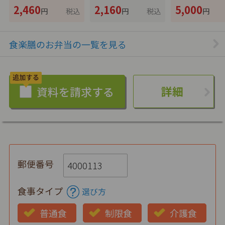
2,460
2,160
5,000
円
税込
円
税込
円
食楽膳のお弁当の一覧を見る
詳細
郵便番号
食事タイプ
選び方
普通食
制限食
介護食