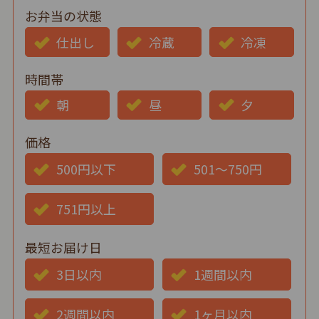
お弁当の状態
仕出し
冷蔵
冷凍
時間帯
朝
昼
夕
価格
500円以下
501～750円
751円以上
最短お届け日
3日以内
1週間以内
2週間以内
1ヶ月以内