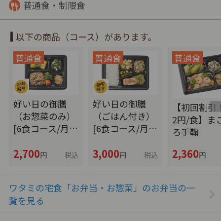
普通食・制限食
以下の商品（コース）があります。
好い日の御膳
好い日の御膳
【初回割引！
（お惣菜のみ）
（ごはん付き）
2円/食】ま
[6食コース/月…
[6食コース/月…
ろ手鞠
2,700
3,000
2,360
円
税込
円
税込
円
ワタミの宅食「お弁当・お惣菜」のお弁当の一
覧を見る