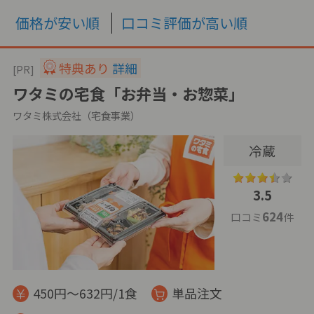
価格が安い順
口コミ評価が高い順
特典あり
詳細
[PR]
ワタミの宅食「お弁当・お惣菜」
ワタミ株式会社（宅食事業）
冷蔵
3.5
624
口コミ
件
450円～632円/1食
単品注文