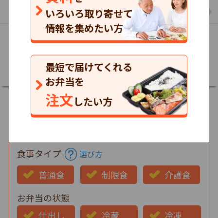
食楽膳のお弁当の一覧を見る
いろいろ取り寄せて
情報を集めたい方
詳細
最短で届けてくれる
お弁当を
注文
したい方
郵便番号
食事タイプ
選び方
普通食
制限食
介護食
お弁当の状態
仕出し
冷蔵
冷凍