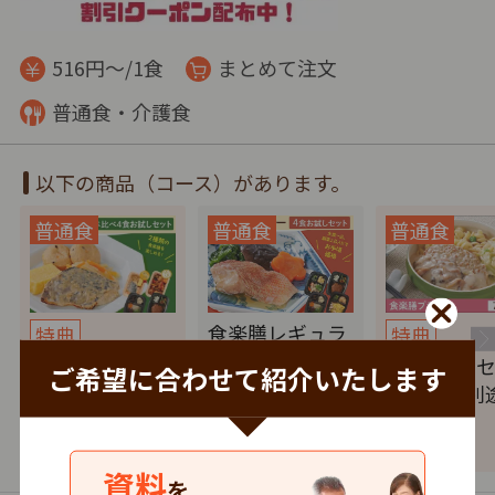
516円～/1食
まとめて注文
普通食・介護食
以下の商品（コース）があります。
食楽膳レギュラ
特典
特典
ー 4食お試しセ
食楽膳プラス・
プラス7食
ご希望に合わせて紹介いたします
ット（送料無…
レギュラー食…
ト（送料別
2,460
2,160
5,000
円
税込
円
税込
円
資料
を