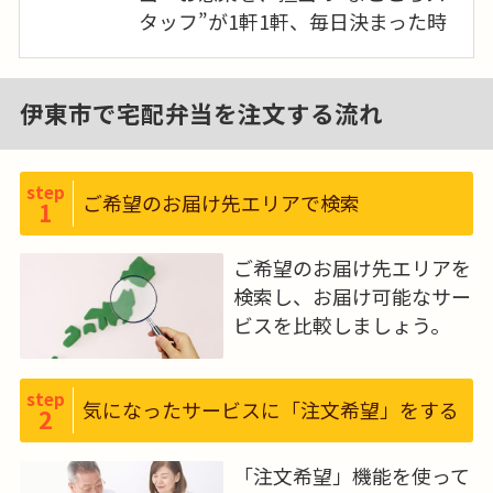
タッフ”が1軒1軒、毎日決まった時
間帯に「手渡し」を基本にお届け
しています。“まごころスタッフ”か
ら直接「手渡し」することで、お客
伊東市で宅配弁当を注文する流れ
さまとのふれあいやコミュニケー
ションを生み出すことにつながり
ます。毎日の食事にお困りの高齢者
step
ご希望のお届け先エリアで検索
1
の方にお食事をお届けする一方で、
まだまだ働きたいとお考えの元気
ご希望のお届け先エリアを
な高齢者の方にも私たちの事業に
検索し、お届け可能なサー
参画していただき、一緒に高齢者の
ビスを比較しましょう。
方を支えていきたいと考えていま
す。
step
気になったサービスに「注文希望」をする
2
「注文希望」機能を使って