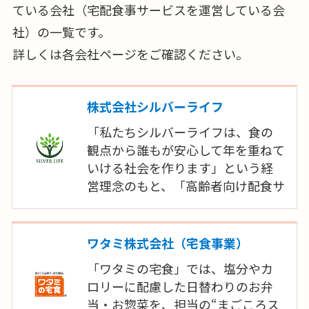
ている会社（宅配食事サービスを運営している会
社）の一覧です。
詳しくは各会社ページをご確認ください。
株式会社シルバーライフ
「私たちシルバーライフは、食の
観点から誰もが安心して年を重ねて
いける社会を作ります」という経
営理念のもと、「高齢者向け配食サ
ービス事業」「施設様向け食材提
供事業」といった事業を展開してま
いりました。今後も、全国のお客様
ワタミ株式会社（宅食事業）
の「ありがとう」のために全力を
「ワタミの宅食」では、塩分やカ
尽くしてまいります。
ロリーに配慮した日替わりのお弁
当・お惣菜を、担当の“まごころス