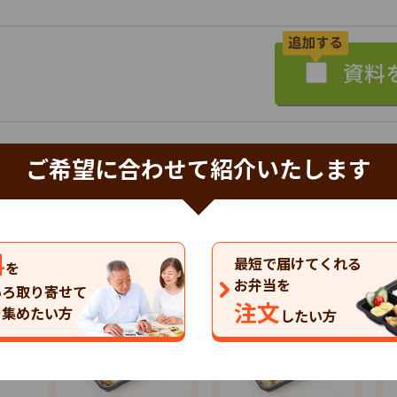
ご希望に合わせて紹介いたします
特典あり
詳細
まごころケア食
株式会社シルバーライフ
料
最短で届けてくれる
を
以下の商品（コース）があります。
お弁当を
いろ取り寄せて
注文
を集めたい方
したい方