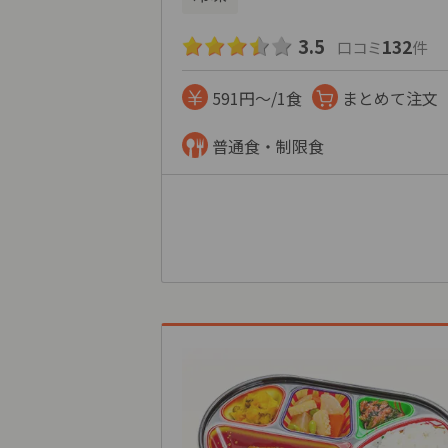
3.5
132
口コミ
件
591円～/1食
まとめて注文
普通食・制限食