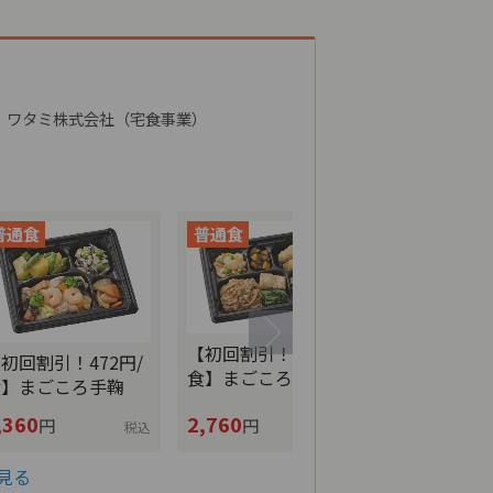
ワタミ株式会社（宅食事業）
【初回割引！5
【初回割引！552円/
初回割引！472円/
食】まごこ
食】まごころおかず
食】まごころ手鞠
,360
2,760
2,840
円
円
円
税込
税込
見る