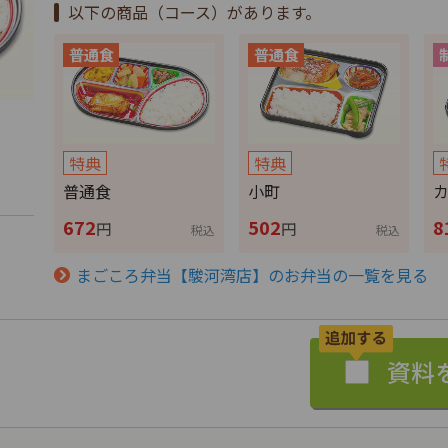
以下の商品（コース）があります。
特典
特典
普通食
小町
672
502
8
円
円
税込
税込
まごころ弁当【駿河湾店】のお弁当の一覧を見る