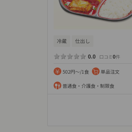
冷蔵
仕出し
0.0
0
口コミ
件
502円～/1食
単品注文
普通食・介護食・制限食