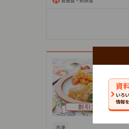
普通食・制限食
資
いろ
情報
冷凍