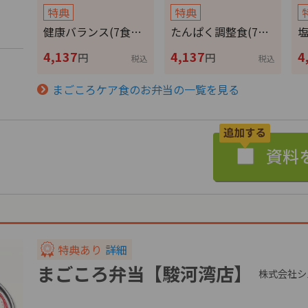
特典
特典
健康バランス(7食…
たんぱく調整食(7…
塩
4,137
4,137
4
円
円
税込
税込
まごころケア食のお弁当の一覧を見る
特典あり
詳細
まごころ弁当【駿河湾店】
株式会社シ