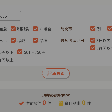
通食
制限食
介護食
時間帯
朝
出し
冷蔵
冷凍
最短お届け日
3日以内
2週間以
00円以下
501～750円
51円以上
現在の選択内容
0
0
注文希望
件
資料請求
件