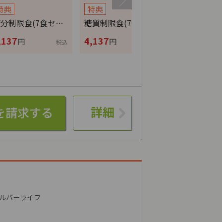
特典
特典
特典
分制限食(7食セ…
糖質制限食(7食セ…
カロリー調整
,137
4,137
4,137
円
円
円
税込
税込
詳細
ルバーライフ