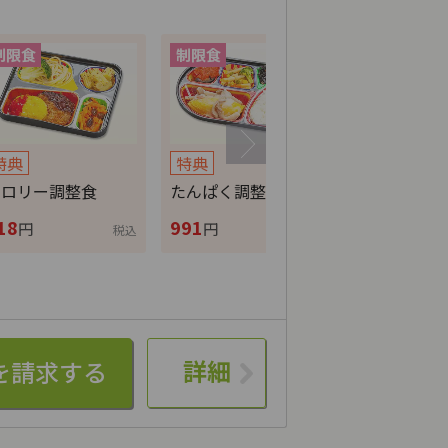
特典
特典
特典
カロリー調整食
たんぱく調整食
ムース食
18
991
818
円
円
円
税込
税込
詳細