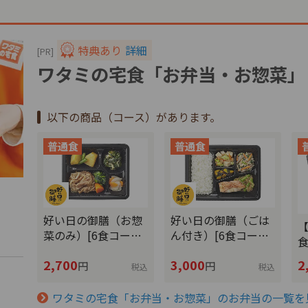
特典あり
詳細
[PR]
ワタミの宅食「お弁当・お惣菜」
以下の商品（コース）があります。
好い日の御膳（お惣
好い日の御膳（ごは
【
菜のみ）[6食コー…
ん付き）[6食コー…
2,700
3,000
2
円
円
税込
税込
文
ワタミの宅食「お弁当・お惣菜」のお弁当の一覧を