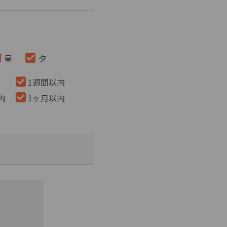
昼
夕
1週間以内
内
1ヶ月以内