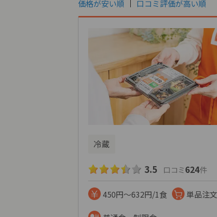
価格が安い順
口コミ評価が高い順
冷蔵
3.5
624
口コミ
件
450円～632円/1食
単品注