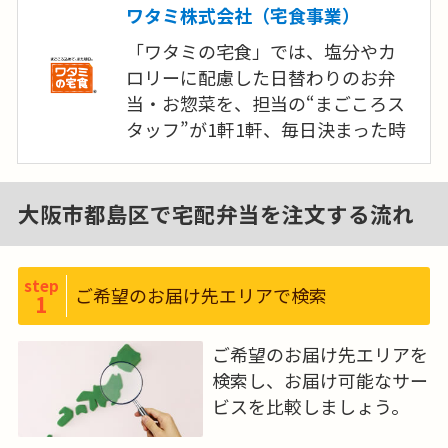
いりました。今後も、全国のお客様
ワタミ株式会社（宅食事業）
の「ありがとう」のために全力を
「ワタミの宅食」では、塩分やカ
尽くしてまいります。
ロリーに配慮した日替わりのお弁
当・お惣菜を、担当の“まごころス
タッフ”が1軒1軒、毎日決まった時
間帯に「手渡し」を基本にお届け
しています。“まごころスタッフ”か
ら直接「手渡し」することで、お客
大阪市都島区で宅配弁当を注文する流れ
さまとのふれあいやコミュニケー
ションを生み出すことにつながり
ます。毎日の食事にお困りの高齢者
step
ご希望のお届け先エリアで検索
1
の方にお食事をお届けする一方で、
まだまだ働きたいとお考えの元気
ご希望のお届け先エリアを
な高齢者の方にも私たちの事業に
検索し、お届け可能なサー
参画していただき、一緒に高齢者の
ビスを比較しましょう。
方を支えていきたいと考えていま
す。