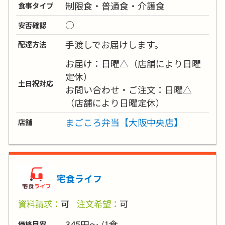
制限食・普通食・介護食
食事タイプ
○
安否確認
手渡しでお届けします。
配達方法
お届け：日曜△（店舗により日曜
定休）
土日祝対応
お問い合わせ・ご注文：日曜△
（店舗により日曜定休）
まごころ弁当【大阪中央店】
店舗
宅食ライフ
資料請求：
可
注文希望：
可
345円～ /1食
価格目安