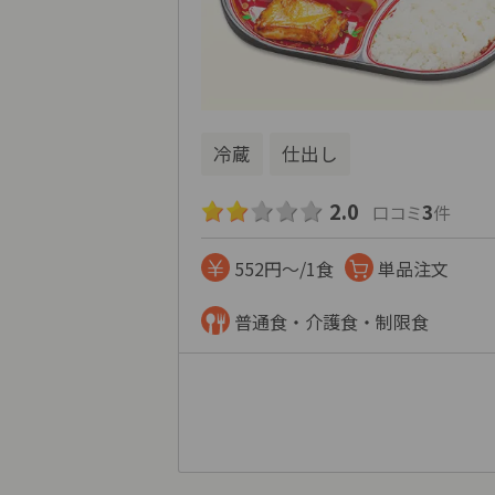
冷蔵
仕出し
2.0
3
口コミ
件
552円～/1食
単品注文
普通食・介護食・制限食