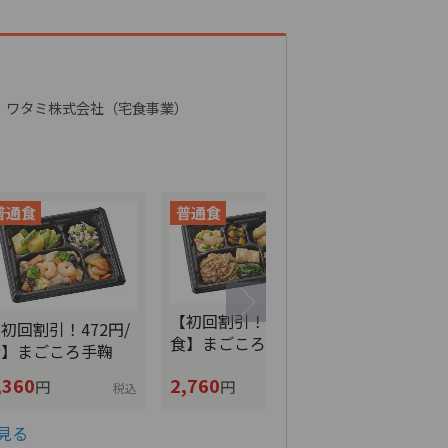
ワタミ株式会社（宅食事業）
【初回割引！5
【初回割引！552円/
初回割引！472円/
食】まごこ
食】まごころおかず
食】まごころ手鞠
,360
2,760
2,840
円
円
円
税込
税込
見る