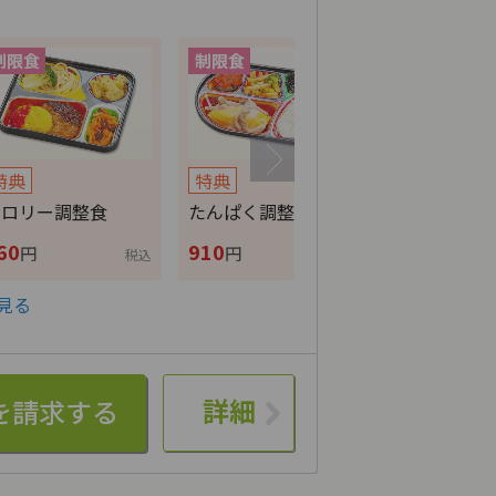
特典
特典
特典
カロリー調整食
たんぱく調整食
ムース食
60
910
780
円
円
円
税込
税込
見る
詳細