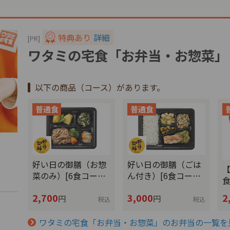
特典あり
詳細
[PR]
ワタミの宅食「お弁当・お惣菜」
以下の商品（コース）があります。
好い日の御膳（お惣
好い日の御膳（ごは
【
菜のみ）[6食コー…
ん付き）[6食コー…
2,700
3,000
2
円
円
税込
税込
文
ワタミの宅食「お弁当・お惣菜」のお弁当の一覧を