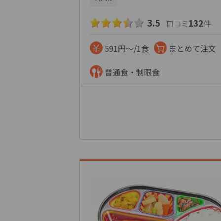
3.5
132
口コミ
件
591円～/1食
まとめて注文
普通食・制限食