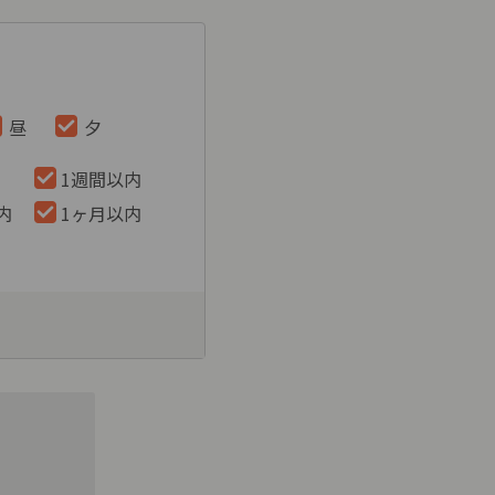
昼
夕
1週間以内
内
1ヶ月以内