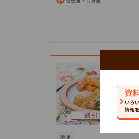
普通食・制限食
資
いろ
情報
冷凍