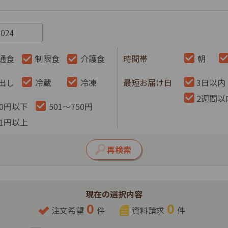
通食
制限食
介護食
時間帯
朝
出し
冷蔵
冷凍
最短お届け日
3日以内
2週間以
00円以下
501～750円
51円以上
現在の選択内容
0
0
注文希望
件
資料請求
件