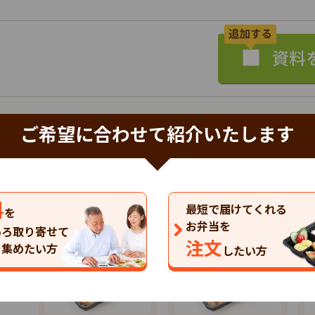
ご希望に合わせて紹介いたします
特典あり
詳細
まごころケア食
株式会社シルバーライフ
料
最短で届けてくれる
を
以下の商品（コース）があります。
お弁当を
いろ取り寄せて
注文
を集めたい方
したい方