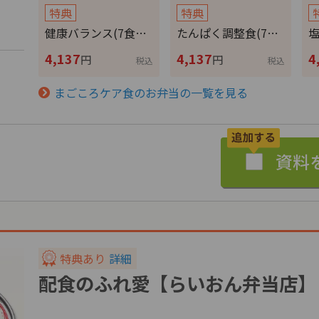
特典
特典
健康バランス(7食…
たんぱく調整食(7…
塩
4,137
4,137
4
円
円
税込
税込
まごころケア食のお弁当の一覧を見る
特典あり
詳細
配食のふれ愛【らいおん弁当店】