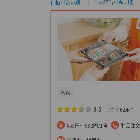
価格が安い順
口コミ評価が高い順
冷蔵
3.5
624
口コミ
件
450円～632円/1食
単品注