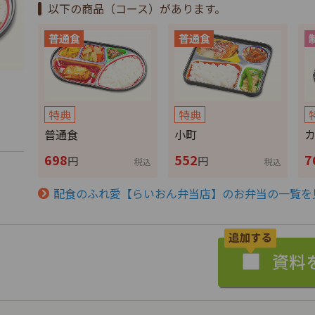
以下の商品（コース）があります。
特典
特典
普通食
小町
698
552
7
円
円
税込
税込
配食のふれ愛【らいおん弁当店】のお弁当の一覧を