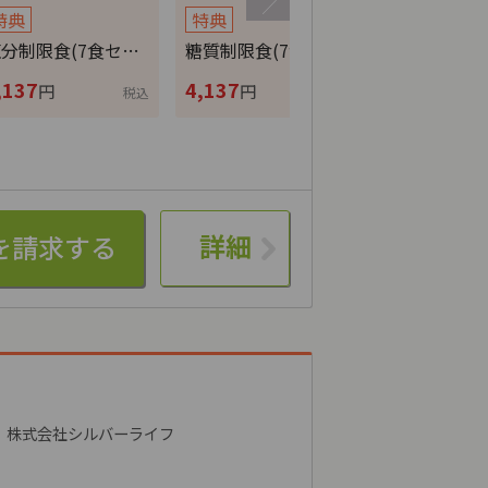
特典
特典
特典
分制限食(7食セ…
糖質制限食(7食セ…
カロリー調整
,137
4,137
4,137
円
円
円
税込
税込
詳細
株式会社シルバーライフ