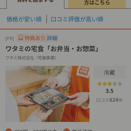
方はこちら
価格が安い順
口コミ評価が高い順
特典あり
詳細
[PR]
ワタミの宅食「お弁当・お惣菜」
ワタミ株式会社（宅食事業）
冷蔵
3.5
624
口コミ
件