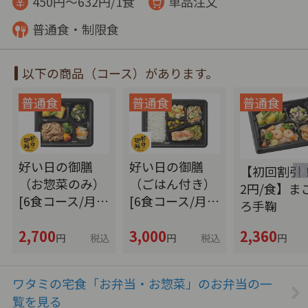
450円～632円/1食
単品注文
普通食・制限食
以下の商品（コース）があります。
好い日の御膳
好い日の御膳
【初回割引！
（お惣菜のみ）
（ごはん付き）
2円/食】ま
[6食コース/月…
[6食コース/月…
ろ手鞠
2,700
3,000
2,360
円
税込
円
税込
円
ワタミの宅食「お弁当・お惣菜」のお弁当の一
覧を見る