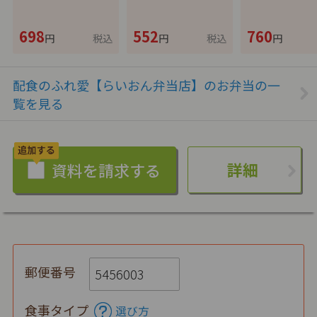
698
552
760
円
税込
円
税込
円
配食のふれ愛【らいおん弁当店】のお弁当の一
覧を見る
詳細
郵便番号
食事タイプ
選び方