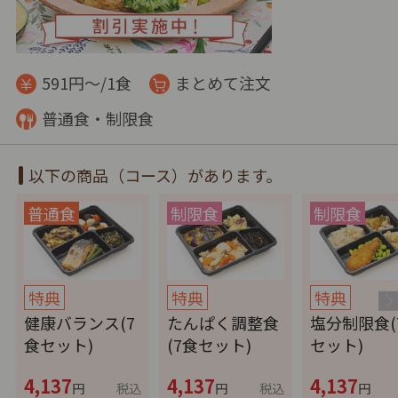
591円～/1食
まとめて注文
普通食・制限食
以下の商品（コース）があります。
特典
特典
特典
健康バランス(7
たんぱく調整食
塩分制限食(
食セット)
(7食セット)
セット)
4,137
4,137
4,137
円
税込
円
税込
円