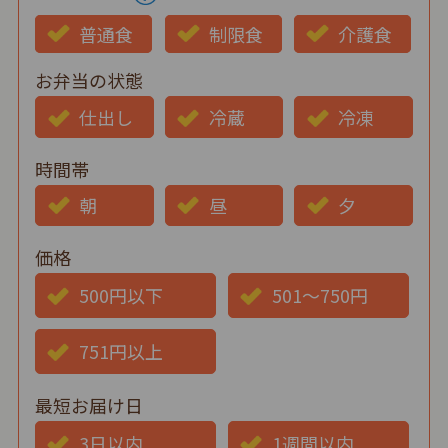
普通食
制限食
介護食
お弁当の状態
仕出し
冷蔵
冷凍
時間帯
朝
昼
夕
価格
500円以下
501～750円
751円以上
最短お届け日
3日以内
1週間以内