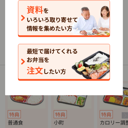
仕出し
資料
を
いろいろ取り寄せて
2.0
情報を集めたい方
3
口コミ
件
552円～/1食
単品注文
最短で届けてくれる
普通食・介護食・制限食
お弁当を
注文
したい方
以下の商品（コース）があります。
特典
特典
特典
普通食
小町
カロリー調