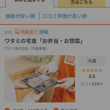
方はこちら
価格が安い順
口コミ評価が高い順
特典あり
詳細
[PR]
ワタミの宅食「お弁当・お惣菜」
ワタミ株式会社（宅食事業）
冷蔵
3.5
624
口コミ
件