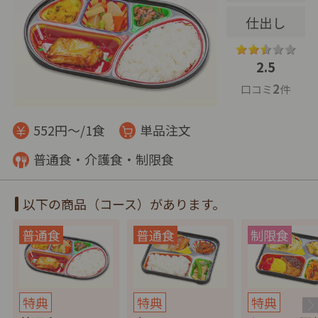
仕出し
2.5
2
口コミ
件
552円～/1食
単品注文
普通食・介護食・制限食
以下の商品（コース）があります。
特典
特典
特典