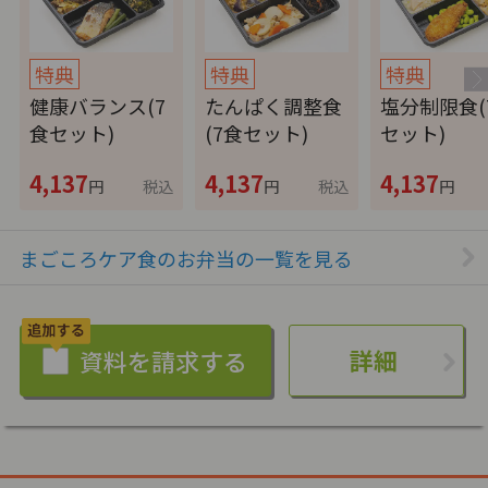
特典
特典
特典
健康バランス(7
たんぱく調整食
塩分制限食(
食セット)
(7食セット)
セット)
4,137
4,137
4,137
円
税込
円
税込
円
まごころケア食のお弁当の一覧を見る
詳細