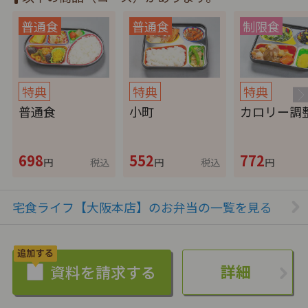
特典
特典
特典
普通食
小町
カロリー調
698
552
772
円
税込
円
税込
円
宅食ライフ【大阪本店】のお弁当の一覧を見る
詳細