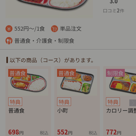
3.0
2
口コミ
件
552円～/1食
単品注文
普通食・介護食・制限食
以下の商品（コース）があります。
特典
特典
特典
普通食
小町
カロリー調
698
552
772
円
税込
円
税込
円