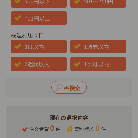
500円以下
501～750円
751円以上
最短お届け日
3日以内
1週間以内
2週間以内
1ヶ月以内
現在の選択内容
0
0
注文希望
件
資料請求
件