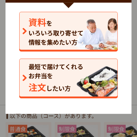
株式会社シルバーライフ
資料
冷凍
を
いろいろ取り寄せて
3.5
情報を集めたい方
132
口コミ
件
最短で届けてくれる
お弁当を
591円～/1食
まとめて注文
注文
したい方
普通食・制限食
以下の商品（コース）があります。