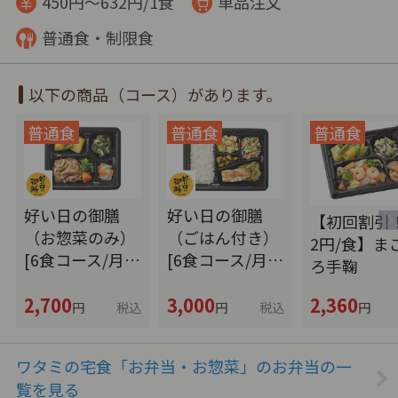
450円～632円/1食
単品注文
普通食・制限食
以下の商品（コース）があります。
好い日の御膳
好い日の御膳
【初回割引！
（お惣菜のみ）
（ごはん付き）
2円/食】ま
[6食コース/月…
[6食コース/月…
ろ手鞠
2,700
3,000
2,360
円
税込
円
税込
円
ワタミの宅食「お弁当・お惣菜」のお弁当の一
覧を見る