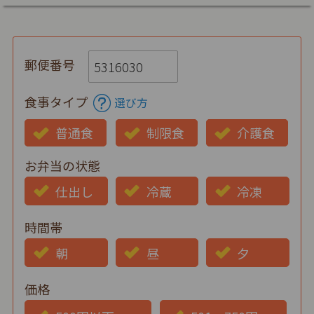
郵便番号
食事タイプ
選び方
普通食
制限食
介護食
お弁当の状態
仕出し
冷蔵
冷凍
時間帯
朝
昼
夕
価格