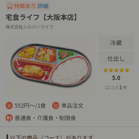
特典あり
詳細
宅食ライフ【大阪本店】
株式会社シルバーライフ
冷蔵
仕出し
5.0
1
口コミ
件
552円～/1食
単品注文
普通食・介護食・制限食
以下の商品（コース）があります。