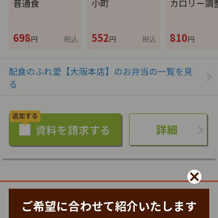
普通食
小町
カロリー調
698
552
810
円
税込
円
税込
円
配食のふれ愛【大阪本店】のお弁当の一覧を見
る
詳細
特典あり
詳細
ご希望に合わせて紹介いたします
まごころケア食