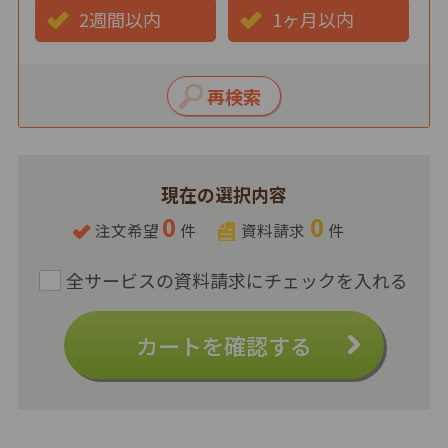
2週間以内
1ヶ月以内
現在の選択内容
0
0
注文希望
件
資料請求
件
カートを確認する