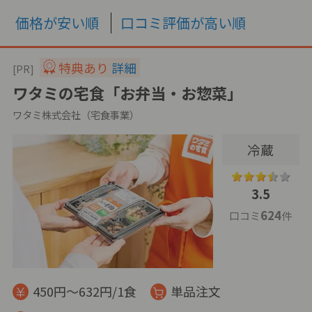
価格が安い順
口コミ評価が高い順
特典あり
詳細
[PR]
ワタミの宅食「お弁当・お惣菜」
ワタミ株式会社（宅食事業）
冷蔵
3.5
624
口コミ
件
450円～632円/1食
単品注文