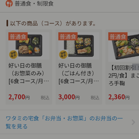
普通食・制限食
以下の商品（コース）があります。
好い日の御膳
好い日の御膳
【初回割引！
（お惣菜のみ）
（ごはん付き）
2円/食】ま
[6食コース/月…
[6食コース/月…
ろ手鞠
2,700
3,000
2,360
円
税込
円
税込
円
ワタミの宅食「お弁当・お惣菜」のお弁当の一
覧を見る