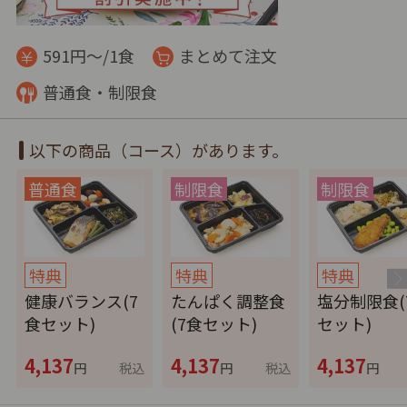
591円～/1食
まとめて注文
普通食・制限食
以下の商品（コース）があります。
特典
特典
特典
健康バランス(7
たんぱく調整食
塩分制限食(
食セット)
(7食セット)
セット)
4,137
4,137
4,137
円
税込
円
税込
円