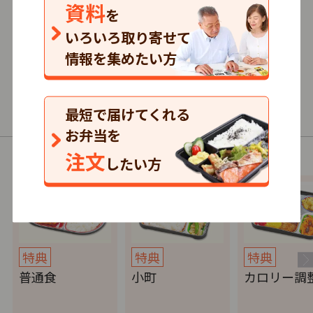
資料
を
0.0
いろいろ取り寄せて
0
口コミ
件
情報を集めたい方
432円～/1食
単品注文
最短で届けてくれる
普通食・介護食・制限食
お弁当を
注文
以下の商品（コース）があります。
したい方
特典
特典
特典
普通食
小町
カロリー調