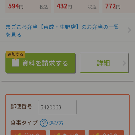
594
432
772
円
税込
円
税込
円
まごころ弁当【東成・生野店】のお弁当の一覧
を見る
詳細
郵便番号
食事タイプ
選び方