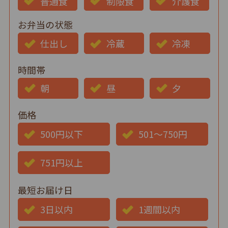
普通食
制限食
介護食
お弁当の状態
仕出し
冷蔵
冷凍
時間帯
朝
昼
夕
価格
500円以下
501～750円
751円以上
最短お届け日
3日以内
1週間以内