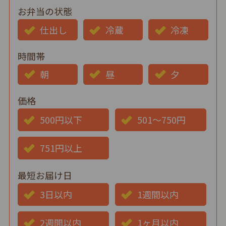
お弁当の状態
仕出し
冷蔵
冷凍
時間帯
朝
昼
夕
価格
500円以下
501～750円
751円以上
最短お届け日
3日以内
1週間以内
2週間以内
1ヶ月以内