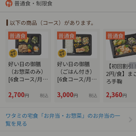
普通食・制限食
以下の商品（コース）があります。
好い日の御膳
好い日の御膳
【初回割引！
（お惣菜のみ）
（ごはん付き）
2円/食】ま
[6食コース/月…
[6食コース/月…
ろ手鞠
2,700
3,000
2,360
円
税込
円
税込
円
ワタミの宅食「お弁当・お惣菜」のお弁当の一
覧を見る