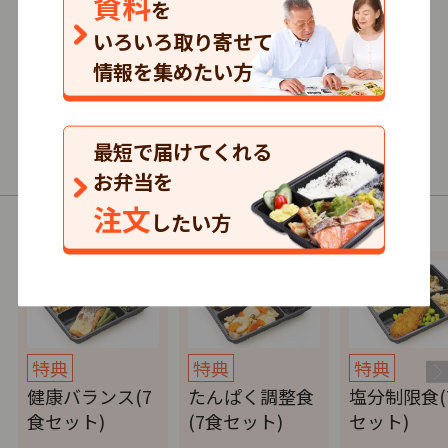
資料
を
132
口コミ
件
いろいろ取り寄せて
情報を集めたい方
591円～/1食
まとめて注文
最短で届けてくれる
普通食・制限食
お弁当を
注文
したい方
以下の商品（コース）があります。
特典
特典
特典
健康バランス(7
たんぱく調整食
塩分制限食(
食セット)
(7食セット)
セット)