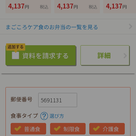
4,137
4,137
4,137
円
税込
円
税込
円
まごころケア食のお弁当の一覧を見る
詳細
郵便番号
食事タイプ
選び方
普通食
制限食
介護食