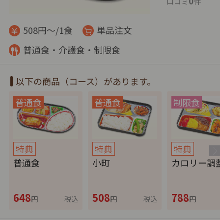
0
口コミ
件
508円～/1食
単品注文
普通食・介護食・制限食
以下の商品（コース）があります。
特典
特典
特典
普通食
小町
カロリー調
648
508
788
円
税込
円
税込
円