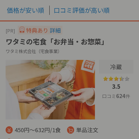
価格が安い順
口コミ評価が高い順
特典あり
詳細
[PR]
ワタミの宅食「お弁当・お惣菜」
ワタミ株式会社（宅食事業）
冷蔵
3.5
624
口コミ
件
450円～632円/1食
単品注文