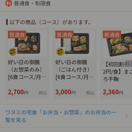
普通食・制限食
以下の商品（コース）があります。
好い日の御膳
好い日の御膳
【初回割引！
（お惣菜のみ）
（ごはん付き）
2円/食】ま
[6食コース/月…
[6食コース/月…
ろ手鞠
2,700
3,000
2,360
円
税込
円
税込
円
ワタミの宅食「お弁当・お惣菜」のお弁当の一
覧を見る