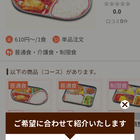
0.0
0
口コミ
件
610円～/1食
単品注文
普通食・介護食・制限食
以下の商品（コース）があります。
特典
特典
特典
ご希望に合わせて紹介いたします
普通食
小町
カロリー調