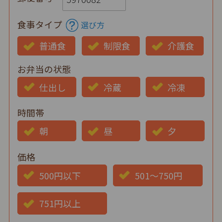
食事タイプ
選び方
普通食
制限食
介護食
お弁当の状態
仕出し
冷蔵
冷凍
時間帯
朝
昼
夕
価格
500円以下
501～750円
751円以上