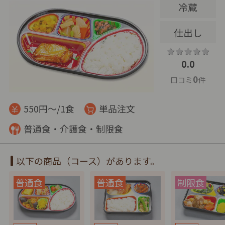
冷蔵
仕出し
0.0
0
口コミ
件
550円～/1食
単品注文
普通食・介護食・制限食
以下の商品（コース）があります。