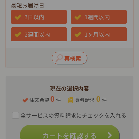
最短お届け日
3日以内
1週間以内
2週間以内
1ヶ月以内
現在の選択内容
0
0
注文希望
件
資料請求
件
カートを確認する