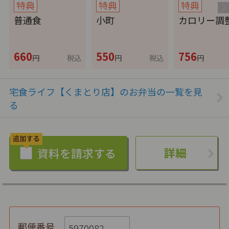
特典
特典
特典
普通食
小町
カロリー調
660
550
756
円
税込
円
税込
円
宅食ライフ【くまとり店】のお弁当の一覧を見
る
詳細
郵便番号