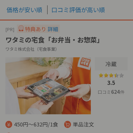
価格が安い順
口コミ評価が高い順
特典あり
詳細
[PR]
ワタミの宅食「お弁当・お惣菜」
ワタミ株式会社（宅食事業）
冷蔵
3.5
624
口コミ
件
450円～632円/1食
単品注文