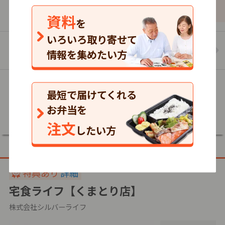
770
610
860
円
税込
円
税込
円
資料
を
いろいろ取り寄せて
まごころ弁当【泉佐野貝塚店】のお弁当の一覧
情報を集めたい方
を見る
最短で届けてくれる
詳細
お弁当を
注文
したい方
特典あり
詳細
宅食ライフ【くまとり店】
株式会社シルバーライフ