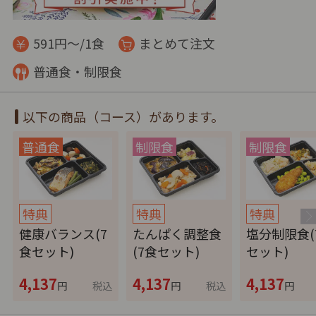
591円～/1食
まとめて注文
普通食・制限食
以下の商品（コース）があります。
特典
特典
特典
健康バランス(7
たんぱく調整食
塩分制限食(
食セット)
(7食セット)
セット)
4,137
4,137
4,137
円
税込
円
税込
円