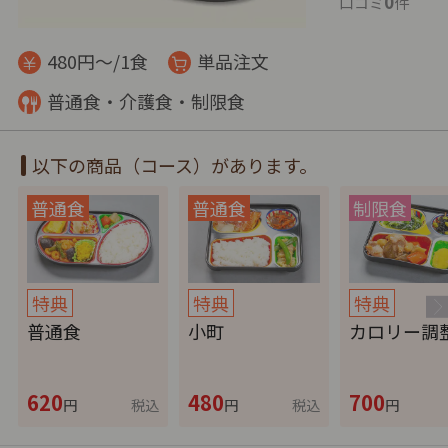
0
口コミ
件
480円～/1食
単品注文
普通食・介護食・制限食
以下の商品（コース）があります。
特典
特典
特典
普通食
小町
カロリー調
620
480
700
円
税込
円
税込
円