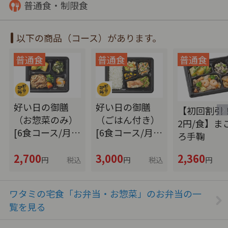
普通食・制限食
以下の商品（コース）があります。
好い日の御膳
好い日の御膳
【初回割引！
（お惣菜のみ）
（ごはん付き）
2円/食】ま
[6食コース/月…
[6食コース/月…
ろ手鞠
2,700
3,000
2,360
円
税込
円
税込
円
ワタミの宅食「お弁当・お惣菜」のお弁当の一
覧を見る