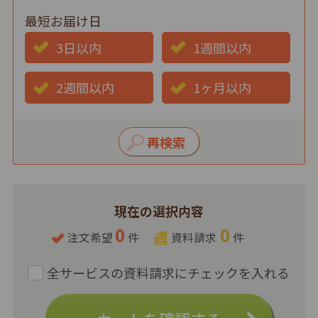
最短お届け日
3日以内
1週間以内
2週間以内
1ヶ月以内
現在の選択内容
0
0
注文希望
件
資料請求
件