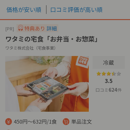
価格が安い順
口コミ評価が高い順
特典あり
詳細
[PR]
ワタミの宅食「お弁当・お惣菜」
ワタミ株式会社（宅食事業）
冷蔵
3.5
624
口コミ
件
450円～632円/1食
単品注文