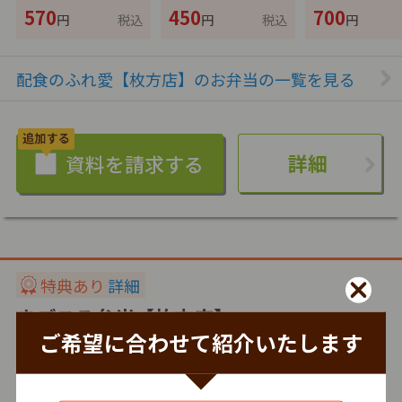
570
450
700
円
税込
円
税込
円
配食のふれ愛【枚方店】のお弁当の一覧を見る
詳細
特典あり
詳細
まごころ弁当【枚方店】
ご希望に合わせて紹介いたします
株式会社シルバーライフ
冷蔵