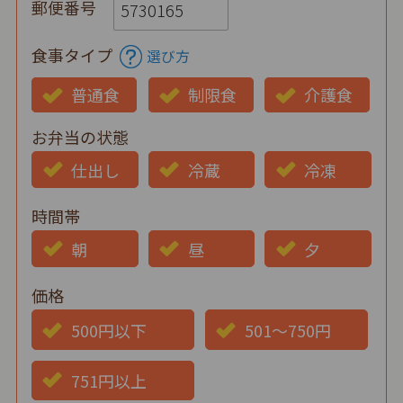
郵便番号
食事タイプ
選び方
普通食
制限食
介護食
お弁当の状態
仕出し
冷蔵
冷凍
時間帯
朝
昼
夕
価格
500円以下
501～750円
751円以上