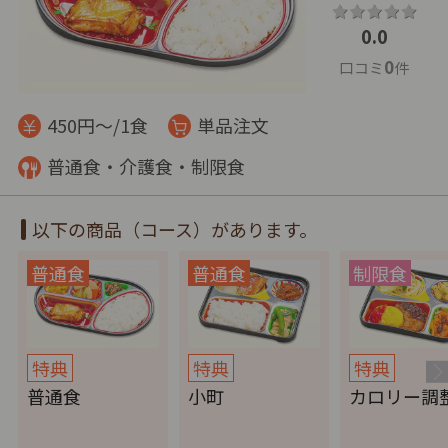
0.0
0
口コミ
件
450円～/1食
単品注文
普通食・介護食・制限食
以下の商品（コース）があります。
特典
特典
特典
普通食
小町
カロリー調