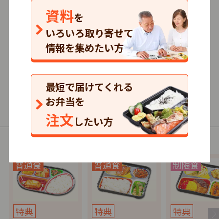
資料
を
仕出し
いろいろ取り寄せて
情報を集めたい方
0.0
0
口コミ
件
最短で届けてくれる
0円～/1食
単品注文
お弁当を
普通食・介護食・制限食
注文
したい方
以下の商品（コース）があります。
特典
特典
特典