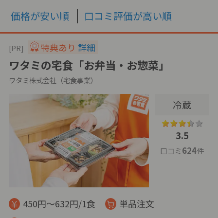
価格が安い順
口コミ評価が高い順
特典あり
詳細
[PR]
ワタミの宅食「お弁当・お惣菜」
ワタミ株式会社（宅食事業）
冷蔵
3.5
624
口コミ
件
450円～632円/1食
単品注文