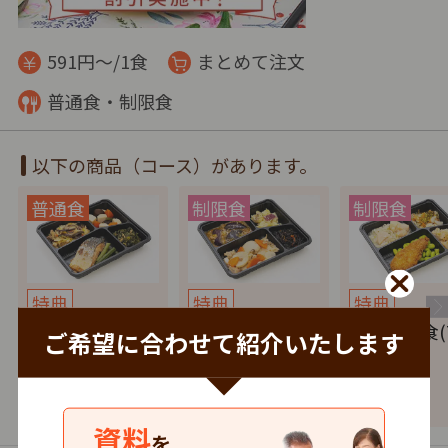
591円～/1食
まとめて注文
普通食・制限食
以下の商品（コース）があります。
特典
特典
特典
健康バランス(7
たんぱく調整食
塩分制限食(
ご希望に合わせて紹介いたします
食セット)
(7食セット)
セット)
4,137
4,137
4,137
円
税込
円
税込
円
資料
を