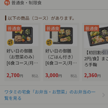
普通食・制限食
以下の商品（コース）があります。
好い日の御膳
好い日の御膳
【初回割引！
（お惣菜のみ）
（ごはん付き）
2円/食】ま
[6食コース/月…
[6食コース/月…
ろ手鞠
2,700
3,000
2,360
円
税込
円
税込
円
ワタミの宅食「お弁当・お惣菜」のお弁当の一
覧を見る