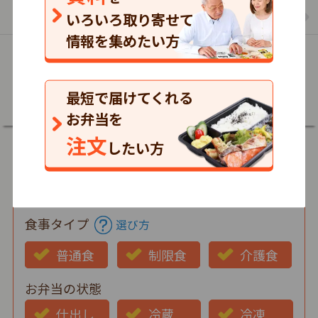
まごころケア食のお弁当の一覧を見る
いろいろ取り寄せて
情報を集めたい方
詳細
最短で届けてくれる
お弁当を
注文
したい方
郵便番号
食事タイプ
選び方
普通食
制限食
介護食
お弁当の状態
仕出し
冷蔵
冷凍