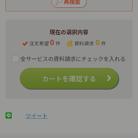
現在の選択内容
0
0
注文希望
件
資料請求
件
カートを確認する
ツイート