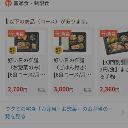
普通食・制限食
以下の商品（コース）があります。
好い日の御膳
好い日の御膳
【初回割引！
（お惣菜のみ）
（ごはん付き）
2円/食】ま
[6食コース/月…
[6食コース/月…
ろ手鞠
2,700
3,000
2,360
円
税込
円
税込
円
ワタミの宅食「お弁当・お惣菜」のお弁当の一
覧を見る