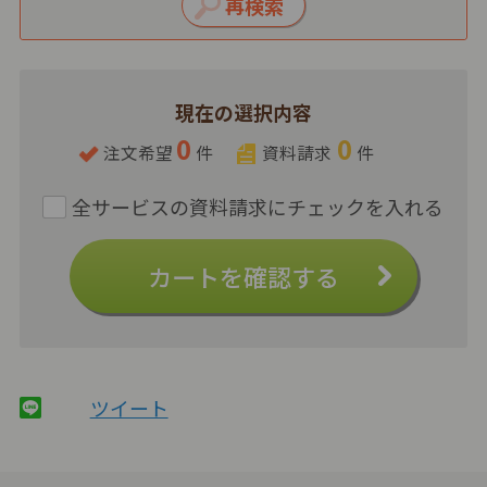
現在の選択内容
0
0
注文希望
件
資料請求
件
カートを確認する
ツイート