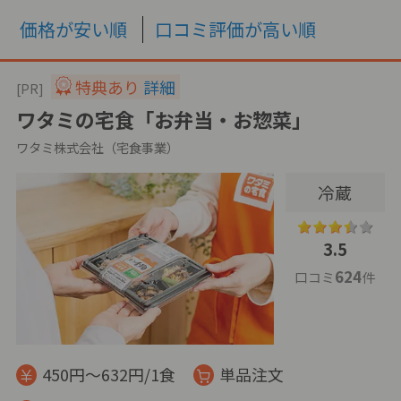
価格が安い順
口コミ評価が高い順
特典あり
詳細
[PR]
ワタミの宅食「お弁当・お惣菜」
ワタミ株式会社（宅食事業）
冷蔵
3.5
624
口コミ
件
450円～632円/1食
単品注文