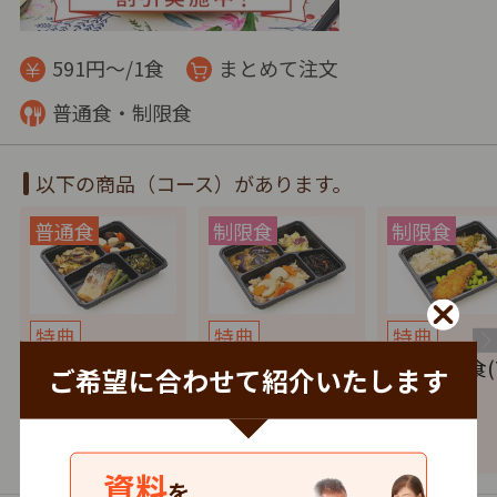
591円～/1食
まとめて注文
普通食・制限食
以下の商品（コース）があります。
特典
特典
特典
健康バランス(7
たんぱく調整食
塩分制限食(
ご希望に合わせて紹介いたします
食セット)
(7食セット)
セット)
4,137
4,137
4,137
円
税込
円
税込
円
資料
を