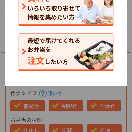
まごころケア食のお弁当の一覧を見る
いろいろ取り寄せて
情報を集めたい方
詳細
最短で届けてくれる
お弁当を
注文
したい方
郵便番号
食事タイプ
選び方
普通食
制限食
介護食
お弁当の状態
仕出し
冷蔵
冷凍