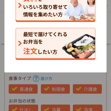
まごころケア食のお弁当の一覧を見る
いろいろ取り寄せて
情報を集めたい方
詳細
最短で届けてくれる
お弁当を
注文
したい方
郵便番号
食事タイプ
選び方
普通食
制限食
介護食
お弁当の状態
仕出し
冷蔵
冷凍