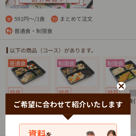
591円～/1食
まとめて注文
普通食・制限食
以下の商品（コース）があります。
特典
特典
特典
健康バランス(7
たんぱく調整食
塩分制限食(
ご希望に合わせて紹介いたします
食セット)
(7食セット)
セット)
4,137
4,137
4,137
円
税込
円
税込
円
資料
を