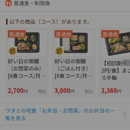
普通食・制限食
以下の商品（コース）があります。
好い日の御膳
好い日の御膳
【初回割引！
（お惣菜のみ）
（ごはん付き）
2円/食】ま
[6食コース/月…
[6食コース/月…
ろ手鞠
2,700
3,000
2,360
円
税込
円
税込
円
ワタミの宅食「お弁当・お惣菜」のお弁当の一
覧を見る