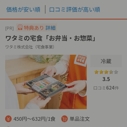
価格が安い順
口コミ評価が高い順
特典あり
詳細
[PR]
ワタミの宅食「お弁当・お惣菜」
ワタミ株式会社（宅食事業）
冷蔵
3.5
624
口コミ
件
450円～632円/1食
単品注文