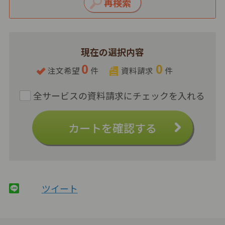
現在の選択内容
0
0
注文希望
件
資料請求
件
カートを確認する
ツイート