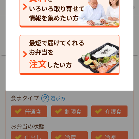
まごころケア食のお弁当の一覧を見る
いろいろ取り寄せて
情報を集めたい方
詳細
最短で届けてくれる
お弁当を
注文
したい方
郵便番号
食事タイプ
選び方
普通食
制限食
介護食
お弁当の状態
仕出し
冷蔵
冷凍