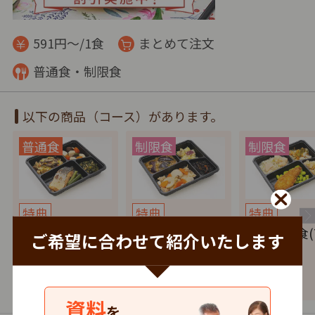
591円～/1食
まとめて注文
普通食・制限食
以下の商品（コース）があります。
特典
特典
特典
健康バランス(7
たんぱく調整食
塩分制限食(
ご希望に合わせて紹介いたします
食セット)
(7食セット)
セット)
4,137
4,137
4,137
円
税込
円
税込
円
資料
を