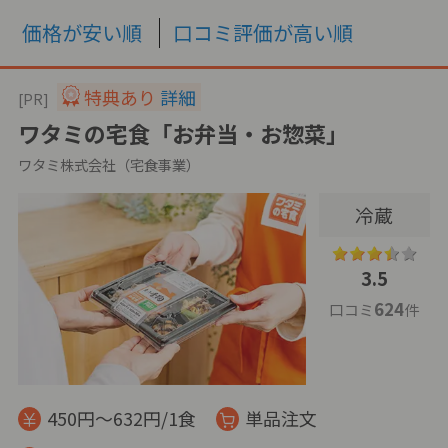
価格が安い順
口コミ評価が高い順
特典あり
詳細
[PR]
ワタミの宅食「お弁当・お惣菜」
ワタミ株式会社（宅食事業）
冷蔵
3.5
624
口コミ
件
450円～632円/1食
単品注文