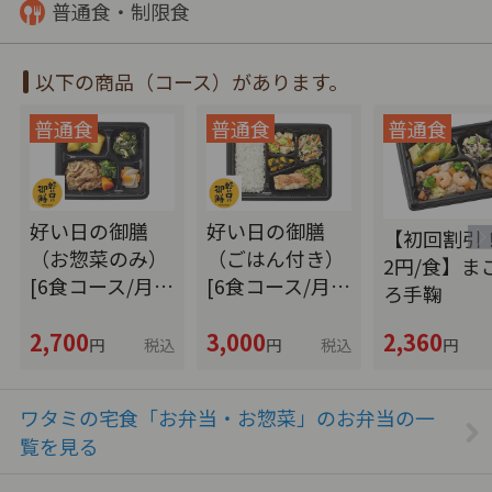
普通食・制限食
以下の商品（コース）があります。
好い日の御膳
好い日の御膳
【初回割引！
（お惣菜のみ）
（ごはん付き）
2円/食】ま
[6食コース/月…
[6食コース/月…
ろ手鞠
2,700
3,000
2,360
円
税込
円
税込
円
ワタミの宅食「お弁当・お惣菜」のお弁当の一
覧を見る