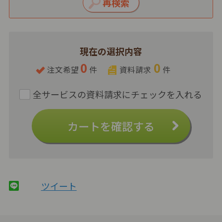
現在の選択内容
0
0
注文希望
件
資料請求
件
カートを確認する
ツイート