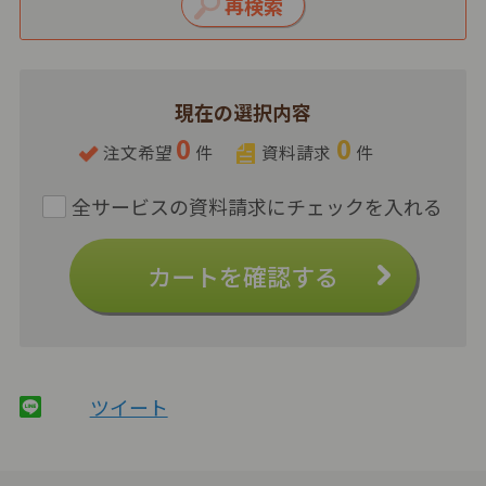
現在の選択内容
0
0
注文希望
件
資料請求
件
カートを確認する
ツイート