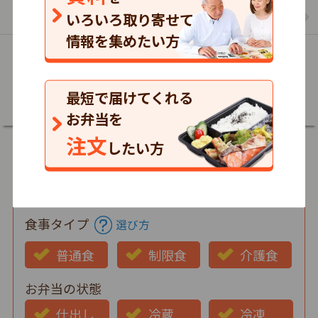
まごころケア食のお弁当の一覧を見る
いろいろ取り寄せて
情報を集めたい方
詳細
最短で届けてくれる
お弁当を
注文
したい方
郵便番号
食事タイプ
選び方
普通食
制限食
介護食
お弁当の状態
仕出し
冷蔵
冷凍