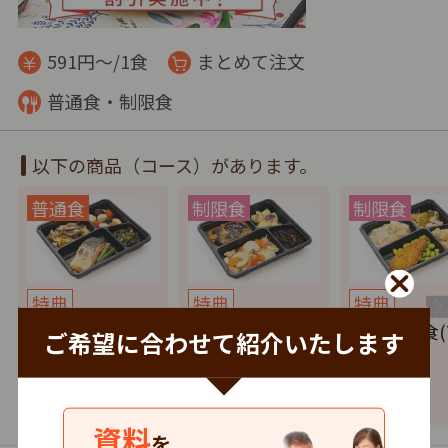
591円～/1食
まとめて注文
普通食・制限食
以下の商品（コース）があります。
特典
特典
特典
健康バランス(7
たんぱく調整食
塩分制限食(
ご希望に合わせて紹介いたします
食セット)
(7食セット)
セット)
4,137
4,137
4,137
円
税込
円
税込
円
資料
を