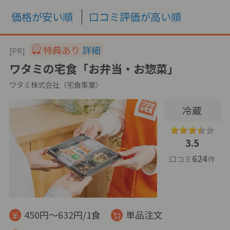
価格が安い順
口コミ評価が高い順
特典あり
詳細
[PR]
ワタミの宅食「お弁当・お惣菜」
ワタミ株式会社（宅食事業）
冷蔵
3.5
624
口コミ
件
450円～632円/1食
単品注文