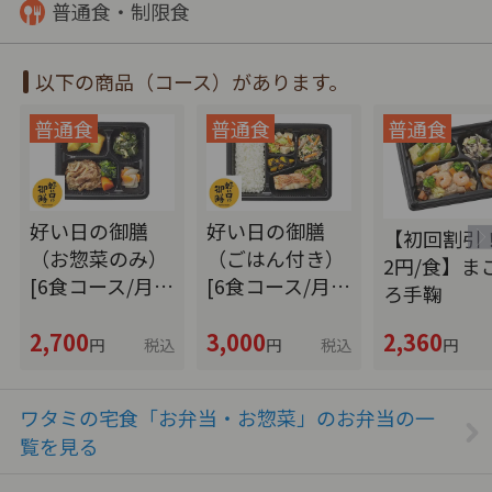
普通食・制限食
以下の商品（コース）があります。
好い日の御膳
好い日の御膳
【初回割引！
（お惣菜のみ）
（ごはん付き）
2円/食】ま
[6食コース/月…
[6食コース/月…
ろ手鞠
2,700
3,000
2,360
円
税込
円
税込
円
ワタミの宅食「お弁当・お惣菜」のお弁当の一
覧を見る