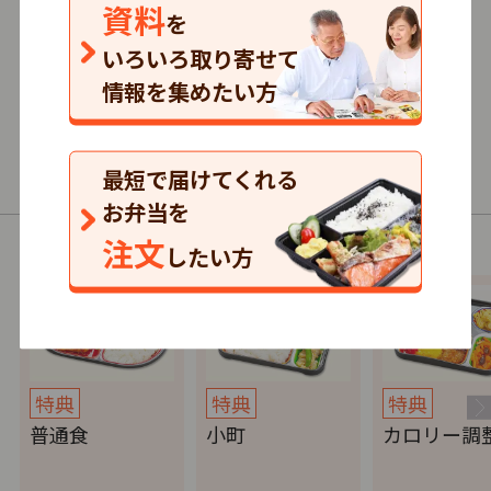
資料
を
4.0
いろいろ取り寄せて
1
口コミ
件
情報を集めたい方
399円～/1食
単品注文
最短で届けてくれる
普通食・介護食・制限食
お弁当を
注文
以下の商品（コース）があります。
したい方
特典
特典
特典
普通食
小町
カロリー調