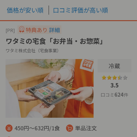
価格が安い順
口コミ評価が高い順
特典あり
詳細
[PR]
ワタミの宅食「お弁当・お惣菜」
ワタミ株式会社（宅食事業）
冷蔵
3.5
624
口コミ
件
450円～632円/1食
単品注文