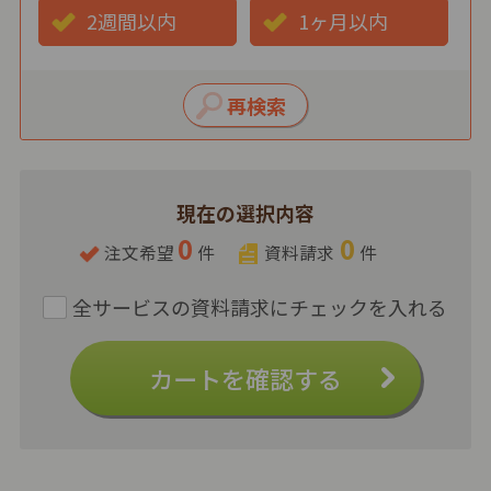
2週間以内
1ヶ月以内
現在の選択内容
0
0
注文希望
件
資料請求
件
カートを確認する