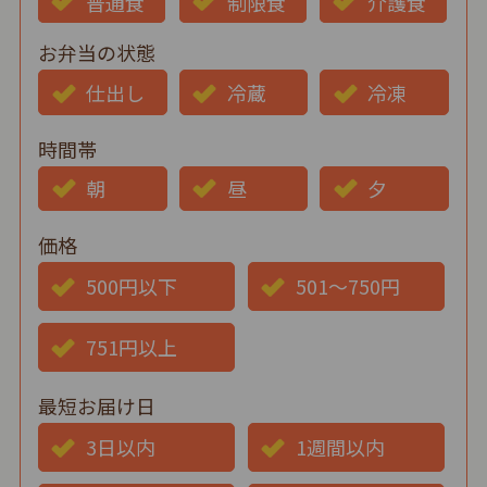
普通食
制限食
介護食
お弁当の状態
仕出し
冷蔵
冷凍
時間帯
朝
昼
夕
価格
500円以下
501～750円
751円以上
最短お届け日
3日以内
1週間以内