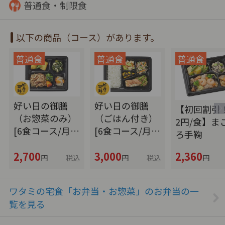
普通食・制限食
以下の商品（コース）があります。
好い日の御膳
好い日の御膳
【初回割引！
（お惣菜のみ）
（ごはん付き）
2円/食】ま
[6食コース/月…
[6食コース/月…
ろ手鞠
2,700
3,000
2,360
円
税込
円
税込
円
ワタミの宅食「お弁当・お惣菜」のお弁当の一
覧を見る