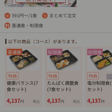
591円～/1食
まとめて注文
普通食・制限食
以下の商品（コース）があります。
特典
特典
特典
健康バランス(7
たんぱく調整食
塩分制限食(
食セット)
(7食セット)
セット)
4,137
4,137
4,137
円
税込
円
税込
円